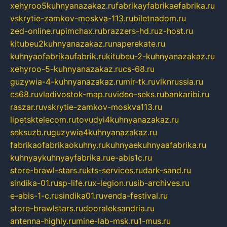
xehyroo5kuhnyanazakaz.ru
fabrikayfabrikaefabrika.ru
vskrytie-zamkov-moskva-113.ru
biletnadom.ru
zed-online.ru
pimchax.ru
brazzers-hd.ru
z-host.ru
kitubeu2kuhnyanazakaz.ru
naperekate.ru
kuhnyaofabrikaufabrik.ru
kitubeu-2-kuhnyanazakaz.ru
xehyroo-5-kuhnyanazakaz.ru
cs-68.ru
guzywia-4-kuhnyanazakaz.ru
mir-tk.ru
vlknrussia.ru
cs68.ru
vladivostok-map.ru
video-seks.ru
bankaribi.ru
raszar.ru
vskrytie-zamkov-moskva113.ru
lipetsktelecom.ru
tovudyi4kuhnyanazakaz.ru
seksuzb.ru
guzywia4kuhnyanazakaz.ru
fabrikaofabrikaokuhny.ru
kuhnyaekuhnyaafabrika.ru
kuhnyaykuhnyayfabrika.ru
e-abis1c.ru
store-brawl-stars.ru
kts-services.ru
dark-sand.ru
sindika-01.ru
sp-life.ru
x-legion.ru
sib-archives.ru
e-abis-1-c.ru
sindika01.ru
venda-festival.ru
store-brawlstars.ru
dooraleksandria.ru
antenna-highly.ru
mine-lab-msk.ru
1-mus.ru