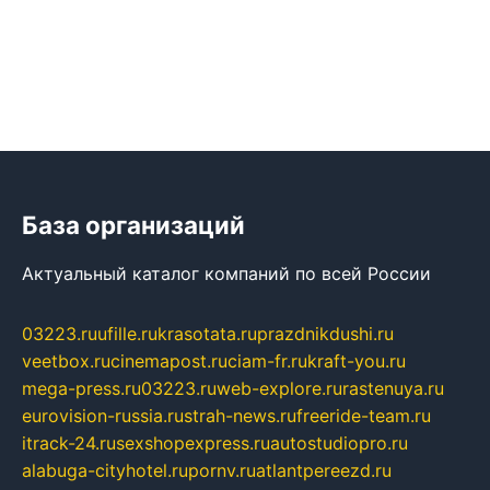
База организаций
Актуальный каталог компаний по всей России
03223.ru
ufille.ru
krasotata.ru
prazdnikdushi.ru
veetbox.ru
cinemapost.ru
ciam-fr.ru
kraft-you.ru
mega-press.ru
03223.ru
web-explore.ru
rastenuya.ru
eurovision-russia.ru
strah-news.ru
freeride-team.ru
itrack-24.ru
sexshopexpress.ru
autostudiopro.ru
alabuga-cityhotel.ru
pornv.ru
atlantpereezd.ru