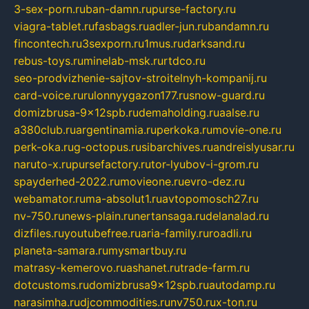
3-sex-porn.ru
ban-damn.ru
purse-factory.ru
viagra-tablet.ru
fasbags.ru
adler-jun.ru
bandamn.ru
fincontech.ru
3sexporn.ru
1mus.ru
darksand.ru
rebus-toys.ru
minelab-msk.ru
rtdco.ru
seo-prodvizhenie-sajtov-stroitelnyh-kompanij.ru
card-voice.ru
rulonnyygazon177.ru
snow-guard.ru
domizbrusa-9x12spb.ru
demaholding.ru
aalse.ru
a380club.ru
argentinamia.ru
perkoka.ru
movie-one.ru
perk-oka.ru
g-octopus.ru
sibarchives.ru
andreislyusar.ru
naruto-x.ru
pursefactory.ru
tor-lyubov-i-grom.ru
spayderhed-2022.ru
movieone.ru
evro-dez.ru
webamator.ru
ma-absolut1.ru
avtopomosch27.ru
nv-750.ru
news-plain.ru
nertansaga.ru
delanalad.ru
dizfiles.ru
youtubefree.ru
aria-family.ru
roadli.ru
planeta-samara.ru
mysmartbuy.ru
matrasy-kemerovo.ru
ashanet.ru
trade-farm.ru
dotcustoms.ru
domizbrusa9x12spb.ru
autodamp.ru
narasimha.ru
djcommodities.ru
nv750.ru
x-ton.ru