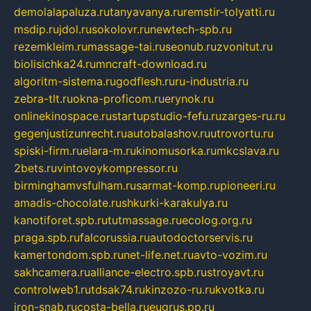
demolalapaluza.ru
tanyavanya.ru
remstir-tolyatti.ru
msdip.ru
jdol.ru
sokolovr.ru
newtech-spb.ru
rezemkleim.ru
massage-tai.ru
seonub.ru
zvonitut.ru
biolisichka24.ru
mncraft-download.ru
algoritm-sistema.ru
godflesh.ru
ru-industria.ru
zebra-tlt.ru
okna-proficom.ru
erynok.ru
onlinekinospace.ru
startupstudio-fefu.ru
zarges-ru.ru
gegenjustizunrecht.ru
autobalashov.ru
utrovortu.ru
spiski-firm.ru
elara-m.ru
kinomusorka.ru
mkcslava.ru
2bets.ru
vintovoykompressor.ru
birminghamvsfulham.ru
sarmat-komp.ru
pioneeri.ru
amadis-chocolate.ru
shkurki-karakulya.ru
kanotiforet.spb.ru
tutmassage.ru
ecolog.org.ru
praga.spb.ru
falcorussia.ru
autodoctorservis.ru
kamertondom.spb.ru
net-life.net.ru
avto-vozim.ru
sakhcamera.ru
alliance-electro.spb.ru
stroyavt.ru
controlweb1.ru
tdsak74.ru
kinzozo-ru.ru
kvotka.ru
iron-snab.ru
costa-bella.ru
eugrus.pp.ru