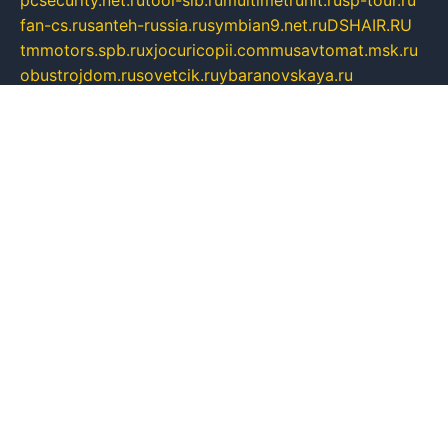
pcsecurity.net.ru
tool-sib.ru
multimetrunit.ru
sp-tour.ru
fan-cs.ru
santeh-russia.ru
symbian9.net.ru
DSHAIR.RU
tmmotors.spb.ru
xjocuricopii.com
musavtomat.msk.ru
obustrojdom.ru
sovetcik.ru
ybaranovskaya.ru
ppknews.ru
cult-alshei.ru
JAPANRUSSIA.RU
proekciyamebel.ru
imper-finans.ru
rim.org.ru
glamourai.ru
brassminus.ru
zabor-pro.ru
ftn.pp.ru
dorogoe58.ru
laimengpacker.ru
kuzova-zapchasti.ru
sageerp.ru
taxodrom.ru
dsrazvitie.ru
hardcity.net.ru
ratinghomegames.ru
topservice25.ru
gubernyan.ru
gtglasslined.ru
ii4.ru
tssport.spb.ru
andorra24.com
blackwallstreet.ru
oboimos.ru
optim-doors.com.ru
ikuch.ru
nycr.org.ru
npa21.ru
vremya-ch.spb.ru
desert000.ru
ivtorgi.ru
ifiori.ru
catalog-statei.ru
dcv.org.ru
spetsmaster174.ru
ipkameryhiseeu.ru
dum26.ru
ruspol.spb.ru
fr-opendp.ru
kam-solnyshko.ru
cheyenne-arapaho.ru
sevzapmetal.spb.ru
ted-lapidus.spb.ru
parasite-eliminator.ru