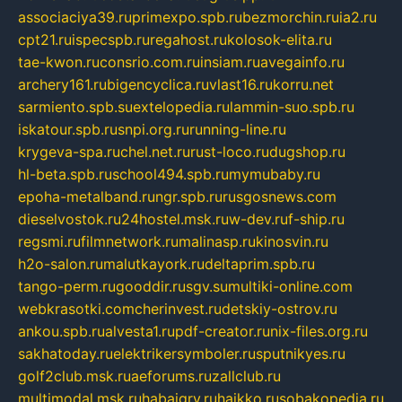
associaciya39.ru
primexpo.spb.ru
bezmorchin.ru
ia2.ru
cpt21.ru
ispecspb.ru
regahost.ru
kolosok-elita.ru
tae-kwon.ru
consrio.com.ru
insiam.ru
avegainfo.ru
archery161.ru
bigencyclica.ru
vlast16.ru
korru.net
sarmiento.spb.su
extelopedia.ru
lammin-suo.spb.ru
iskatour.spb.ru
snpi.org.ru
running-line.ru
krygeva-spa.ru
chel.net.ru
rust-loco.ru
dugshop.ru
hl-beta.spb.ru
school494.spb.ru
mymubaby.ru
epoha-metalband.ru
ngr.spb.ru
rusgosnews.com
dieselvostok.ru
24hostel.msk.ru
w-dev.ru
f-ship.ru
regsmi.ru
filmnetwork.ru
malinasp.ru
kinosvin.ru
h2o-salon.ru
malutkayork.ru
deltaprim.spb.ru
tango-perm.ru
gooddir.ru
sgv.su
multiki-online.com
webkrasotki.com
cherinvest.ru
detskiy-ostrov.ru
ankou.spb.ru
alvesta1.ru
pdf-creator.ru
nix-files.org.ru
sakhatoday.ru
elektrikersymboler.ru
sputnikyes.ru
golf2club.msk.ru
aeforums.ru
zallclub.ru
multimodal.msk.ru
habaigry.ru
haikko.ru
sobakopedia.ru