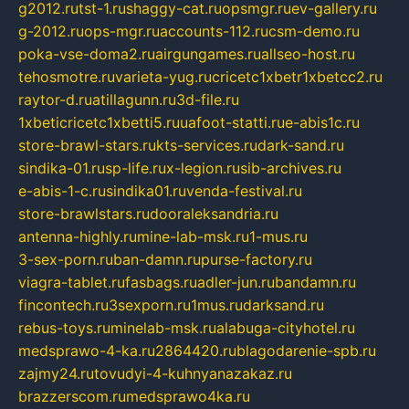
g2012.ru
tst-1.ru
shaggy-cat.ru
opsmgr.ru
ev-gallery.ru
g-2012.ru
ops-mgr.ru
accounts-112.ru
csm-demo.ru
poka-vse-doma2.ru
airgungames.ru
allseo-host.ru
tehosmotre.ru
varieta-yug.ru
cricetc1xbetr1xbetcc2.ru
raytor-d.ru
atillagunn.ru
3d-file.ru
1xbeticricetc1xbetti5.ru
uafoot-statti.ru
e-abis1c.ru
store-brawl-stars.ru
kts-services.ru
dark-sand.ru
sindika-01.ru
sp-life.ru
x-legion.ru
sib-archives.ru
e-abis-1-c.ru
sindika01.ru
venda-festival.ru
store-brawlstars.ru
dooraleksandria.ru
antenna-highly.ru
mine-lab-msk.ru
1-mus.ru
3-sex-porn.ru
ban-damn.ru
purse-factory.ru
viagra-tablet.ru
fasbags.ru
adler-jun.ru
bandamn.ru
fincontech.ru
3sexporn.ru
1mus.ru
darksand.ru
rebus-toys.ru
minelab-msk.ru
alabuga-cityhotel.ru
medsprawo-4-ka.ru
2864420.ru
blagodarenie-spb.ru
zajmy24.ru
tovudyi-4-kuhnyanazakaz.ru
brazzerscom.ru
medsprawo4ka.ru