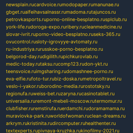
newsplain.ru
cardvoice.ru
modopaper.ru
manunae.ru
gbget.ru
alfeihavsalnassr.ru
madoma.ru
tajuncos.ru
petrovkasports.ru
porno-online-besplatno.ru
splclub.ru
york-life.ru
doroga-expo.ru
ribery.ru
cleanmedicine.ru
slovar-ivrit.ru
porno-video-besplatno.ru
seks-365.ru
ovucontrol.ru
sloty-igrovyye-avtomaty.ru
ru-industriya.ru
russkoe-porno-besplatno.ru
belgorod-day.ru
digilith.ru
pichkurovlab.ru
medic-today.ru
taksu.ru
comp123.ru
don-ykt.ru
teensvoice.ru
imgsharing.ru
domashnee-porno.ru
eva-elfie.ru
foto-tur.ru
biz-doska.ru
metropoltravel.ru
veslo-i-yakor.ru
borodino-media.ru
rostotsky.ru
regionufa.ru
weiss-bet.ru
zaryna.ru
casinotablet.ru
universalia.ru
remont-mebeli-moscow.ru
termomur.ru
clubfisher.ru
remstirufa.ru
erdamchi.ru
doramamama.ru
muraviovka-park.ru
worldofwoman.ru
clean-dreams.ru
arkrym.ru
kristinita.ru
dircomputer.ru
healthenter.ru
textexperts.ru
pivnaya-kruzhka.ru
kinofilmy-2021.ru