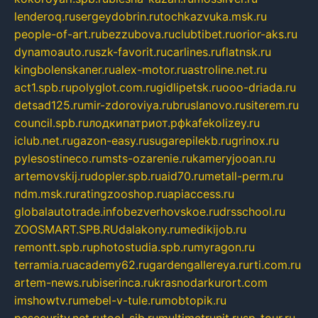
lenderoq.ru
sergeydobrin.ru
tochkazvuka.msk.ru
people-of-art.ru
bezzubova.ru
clubtibet.ru
orior-aks.ru
dynamoauto.ru
szk-favorit.ru
carlines.ru
flatnsk.ru
kingbolenskaner.ru
alex-motor.ru
astroline.net.ru
act1.spb.ru
polyglot.com.ru
gidlipetsk.ru
ooo-driada.ru
detsad125.ru
mir-zdoroviya.ru
bruslanovo.ru
siterem.ru
council.spb.ru
лодкипатриот.рф
kafekolizey.ru
iclub.net.ru
gazon-easy.ru
sugarepilekb.ru
grinox.ru
pylesostineco.ru
msts-ozarenie.ru
kameryjooan.ru
artemovskij.ru
dopler.spb.ru
aid70.ru
metall-perm.ru
ndm.msk.ru
ratingzooshop.ru
apiaccess.ru
globalautotrade.info
bezverhovskoe.ru
drsschool.ru
ZOOSMART.SPB.RU
dalakony.ru
medikijob.ru
remontt.spb.ru
photostudia.spb.ru
myragon.ru
terramia.ru
academy62.ru
gardengallereya.ru
rti.com.ru
artem-news.ru
biserinca.ru
krasnodarkurort.com
imshowtv.ru
mebel-v-tule.ru
mobtopik.ru