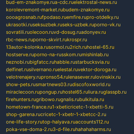
bud-em-znakomye.ru
a-cdc.ru
elektrostal-news.ru
korolevremont-market.ru
budem-znakomye.ru
oooagrosnab.ru
fpodaso.ru
emfire.ru
pro-otdelky.ru
ukrasotki.ru
seksuzbek.ru
seks-uzbek.ru
porno-vk.ru
sovratili.ru
olecoon.ru
vd-dosug.ru
adonyev.ru
rbc-news.ru
porno-skvirt.ru
krospr.ru
13autor-kolonka.ru
sormol.ru
2rich.ru
hostel-65.ru
hostserve.ru
porno-na-russkom.ru
mishinlab.ru
neznobi.ru
bigfatcc.ru
habble.ru
starbucksvia.ru
delfinet.ru
silvernano.ru
elestal.ru
vektor-doroga.ru
velotrenajery.ru
pronso54.ru
lenasever.ru
lovinskix.ru
show-pets.ru
smartnews03.ru
discofoxworld.ru
miraclecoon.ru
pongup.ru
hostel65.ru
liura.ru
glasspb.ru
firehunters.ru
gribowo.ru
gnalis.ru
bulkitula.ru
hometown-france.ru
1-xbeticricetc-1-xbetti-5.ru
shop-garena.ru
cricetc-1-xbetr-1-xbetcc-2.ru
one-life-story.ru
top-halyava.ru
accounts112.ru
poka-vse-doma-2.ru
3-d-file.ru
hahahaharms.ru