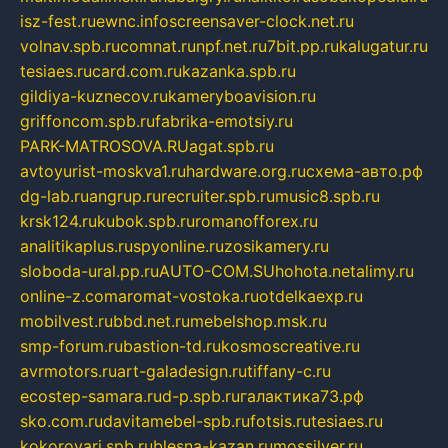
isz-fest.ru
ewnc.info
screensaver-clock.net.ru
volnav.spb.ru
comnat.ru
npf.net.ru
7bit.pp.ru
kalugatur.ru
tesiaes.ru
card.com.ru
kazanka.spb.ru
gildiya-kuznecov.ru
kameryboavision.ru
griffoncom.spb.ru
fabrika-emotsiy.ru
PARK-MATROSOVA.RU
agat.spb.ru
avtoyurist-moskva1.ru
hardware.org.ru
схема-авто.рф
dg-lab.ru
angrup.ru
recruiter.spb.ru
music8.spb.ru
krsk124.ru
kubok.spb.ru
romanofforex.ru
analitikaplus.ru
spyonline.ru
zosikamery.ru
sloboda-ural.pp.ru
AUTO-COM.SU
hohota.net
alimy.ru
online-z.com
aromat-vostoka.ru
otdelkaexp.ru
mobilvest.ru
bbd.net.ru
mebelshop.msk.ru
smp-forum.ru
bastion-td.ru
kosmoscreative.ru
avrmotors.ru
art-galadesign.ru
tiffany-c.ru
ecostep-samara.ru
d-p.spb.ru
галактика73.рф
sko.com.ru
davitamebel-spb.ru
fotsis.ru
tesiaes.ru
kokoroyari.spb.ru
blesna-kazan.ru
mossilver.ru