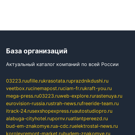
База организаций
Актуальный каталог компаний по всей России
03223.ru
ufille.ru
krasotata.ru
prazdnikdushi.ru
veetbox.ru
cinemapost.ru
ciam-fr.ru
kraft-you.ru
mega-press.ru
03223.ru
web-explore.ru
rastenuya.ru
eurovision-russia.ru
strah-news.ru
freeride-team.ru
itrack-24.ru
sexshopexpress.ru
autostudiopro.ru
alabuga-cityhotel.ru
pornv.ru
atlantpereezd.ru
bud-em-znakomye.ru
a-cdc.ru
elektrostal-news.ru
korolevremont-market.ru
budem-znakomye.ru