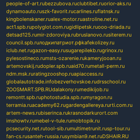
people-of-art.ru
bezzubova.ru
clubtibet.ru
orior-aks.ru
dynamoauto.ru
szk-favorit.ru
carlines.ru
flatnsk.ru
kingbolenskaner.ru
alex-motor.ru
astroline.net.ru
act1.spb.ru
polyglot.com.ru
gidlipetsk.ru
ooo-driada.ru
detsad125.ru
mir-zdoroviya.ru
bruslanovo.ru
siterem.ru
council.spb.ru
лодкипатриот.рф
kafekolizey.ru
iclub.net.ru
gazon-easy.ru
sugarepilekb.ru
grinox.ru
pylesostineco.ru
msts-ozarenie.ru
kameryjooan.ru
artemovskij.ru
dopler.spb.ru
aid70.ru
metall-perm.ru
ndm.msk.ru
ratingzooshop.ru
apiaccess.ru
globalautotrade.info
bezverhovskoe.ru
drsschool.ru
ZOOSMART.SPB.RU
dalakony.ru
medikijob.ru
remontt.spb.ru
photostudia.spb.ru
myragon.ru
terramia.ru
academy62.ru
gardengallereya.ru
rti.com.ru
artem-news.ru
biserinca.ru
krasnodarkurort.com
imshowtv.ru
mebel-v-tule.ru
mobtopik.ru
pcsecurity.net.ru
tool-sib.ru
multimetrunit.ru
sp-tour.ru
fan-cs.ru
santeh-russia.ru
symbian9.net.ru
DSHAIR.RU