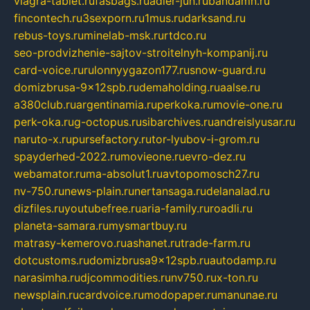
viagra-tablet.ru
fasbags.ru
adler-jun.ru
bandamn.ru
fincontech.ru
3sexporn.ru
1mus.ru
darksand.ru
rebus-toys.ru
minelab-msk.ru
rtdco.ru
seo-prodvizhenie-sajtov-stroitelnyh-kompanij.ru
card-voice.ru
rulonnyygazon177.ru
snow-guard.ru
domizbrusa-9x12spb.ru
demaholding.ru
aalse.ru
a380club.ru
argentinamia.ru
perkoka.ru
movie-one.ru
perk-oka.ru
g-octopus.ru
sibarchives.ru
andreislyusar.ru
naruto-x.ru
pursefactory.ru
tor-lyubov-i-grom.ru
spayderhed-2022.ru
movieone.ru
evro-dez.ru
webamator.ru
ma-absolut1.ru
avtopomosch27.ru
nv-750.ru
news-plain.ru
nertansaga.ru
delanalad.ru
dizfiles.ru
youtubefree.ru
aria-family.ru
roadli.ru
planeta-samara.ru
mysmartbuy.ru
matrasy-kemerovo.ru
ashanet.ru
trade-farm.ru
dotcustoms.ru
domizbrusa9x12spb.ru
autodamp.ru
narasimha.ru
djcommodities.ru
nv750.ru
x-ton.ru
newsplain.ru
cardvoice.ru
modopaper.ru
manunae.ru