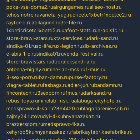
poka-vse-doma2.ru
airgungames.ru
allseo-host.ru
tehosmotre.ru
varieta-yug.ru
cricetc1xbetr1xbetcc2.ru
raytor-d.ru
atillagunn.ru
3d-file.ru
1xbeticricetc1xbetti5.ru
uafoot-statti.ru
e-abis1c.ru
store-brawl-stars.ru
kts-services.ru
dark-sand.ru
sindika-01.ru
sp-life.ru
x-legion.ru
sib-archives.ru
e-abis-1-c.ru
sindika01.ru
venda-festival.ru
store-brawlstars.ru
dooraleksandria.ru
antenna-highly.ru
mine-lab-msk.ru
1-mus.ru
3-sex-porn.ru
ban-damn.ru
purse-factory.ru
viagra-tablet.ru
fasbags.ru
adler-jun.ru
bandamn.ru
fincontech.ru
3sexporn.ru
1mus.ru
darksand.ru
rebus-toys.ru
minelab-msk.ru
alabuga-cityhotel.ru
medsprawo-4-ka.ru
2864420.ru
blagodarenie-spb.ru
zajmy24.ru
tovudyi-4-kuhnyanazakaz.ru
brazzerscom.ru
medsprawo4ka.ru
xehyroo5kuhnyanazakaz.ru
fabrikayfabrikaefabrika.ru
vskrytie-zamkov-moskva-113.ru
biletnadom.ru