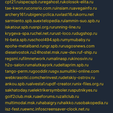
cpt21.ru
ispecspb.ru
regahost.ru
kolosok-elita.ru
tae-kwon.ru
consrio.com.ru
insiam.ru
avegainfo.ru
archery161.ru
bigencyclica.ru
vlast16.ru
korru.net
sarmiento.spb.su
extelopedia.ru
lammin-suo.spb.ru
iskatour.spb.ru
snpi.org.ru
running-line.ru
krygeva-spa.ru
chel.net.ru
rust-loco.ru
dugshop.ru
hl-beta.spb.ru
school494.spb.ru
mymubaby.ru
epoha-metalband.ru
ngr.spb.ru
rusgosnews.com
dieselvostok.ru
24hostel.msk.ru
w-dev.ru
f-ship.ru
regsmi.ru
filmnetwork.ru
malinasp.ru
kinosvin.ru
h2o-salon.ru
malutkayork.ru
deltaprim.spb.ru
tango-perm.ru
gooddir.ru
sgv.su
multiki-online.com
webkrasotki.com
cherinvest.ru
detskiy-ostrov.ru
ankou.spb.ru
alvesta1.ru
pdf-creator.ru
nix-files.org.ru
sakhatoday.ru
elektrikersymboler.ru
sputnikyes.ru
golf2club.msk.ru
aeforums.ru
zallclub.ru
multimodal.msk.ru
habaigry.ru
haikko.ru
sobakopedia.ru
isz-fest.ru
ewnc.info
screensaver-clock.net.ru