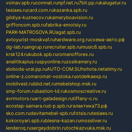
volnav.spb.ru
comnat.ru
npf.net.ru
7bit.pp.ru
kalugatur.ru
tesiaes.ru
card.com.ru
kazanka.spb.ru
gildiya-kuznecov.ru
kameryboavision.ru
griffoncom.spb.ru
fabrika-emotsiy.ru
PARK-MATROSOVA.RU
agat.spb.ru
avtoyurist-moskva1.ru
hardware.org.ru
схема-авто.рф
dg-lab.ru
angrup.ru
recruiter.spb.ru
music8.spb.ru
krsk124.ru
kubok.spb.ru
romanofforex.ru
analitikaplus.ru
spyonline.ru
zosikamery.ru
sloboda-ural.pp.ru
AUTO-COM.SU
hohota.net
alimy.ru
online-z.com
aromat-vostoka.ru
otdelkaexp.ru
mobilvest.ru
bbd.net.ru
mebelshop.msk.ru
smp-forum.ru
bastion-td.ru
kosmoscreative.ru
avrmotors.ru
art-galadesign.ru
tiffany-c.ru
ecostep-samara.ru
d-p.spb.ru
галактика73.рф
sko.com.ru
davitamebel-spb.ru
fotsis.ru
tesiaes.ru
kokoroyari.spb.ru
blesna-kazan.ru
mossilver.ru
lenderoq.ru
sergeydobrin.ru
tochkazvuka.msk.ru