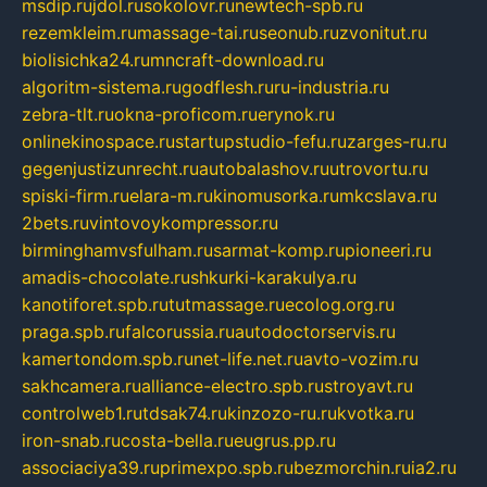
msdip.ru
jdol.ru
sokolovr.ru
newtech-spb.ru
rezemkleim.ru
massage-tai.ru
seonub.ru
zvonitut.ru
biolisichka24.ru
mncraft-download.ru
algoritm-sistema.ru
godflesh.ru
ru-industria.ru
zebra-tlt.ru
okna-proficom.ru
erynok.ru
onlinekinospace.ru
startupstudio-fefu.ru
zarges-ru.ru
gegenjustizunrecht.ru
autobalashov.ru
utrovortu.ru
spiski-firm.ru
elara-m.ru
kinomusorka.ru
mkcslava.ru
2bets.ru
vintovoykompressor.ru
birminghamvsfulham.ru
sarmat-komp.ru
pioneeri.ru
amadis-chocolate.ru
shkurki-karakulya.ru
kanotiforet.spb.ru
tutmassage.ru
ecolog.org.ru
praga.spb.ru
falcorussia.ru
autodoctorservis.ru
kamertondom.spb.ru
net-life.net.ru
avto-vozim.ru
sakhcamera.ru
alliance-electro.spb.ru
stroyavt.ru
controlweb1.ru
tdsak74.ru
kinzozo-ru.ru
kvotka.ru
iron-snab.ru
costa-bella.ru
eugrus.pp.ru
associaciya39.ru
primexpo.spb.ru
bezmorchin.ru
ia2.ru