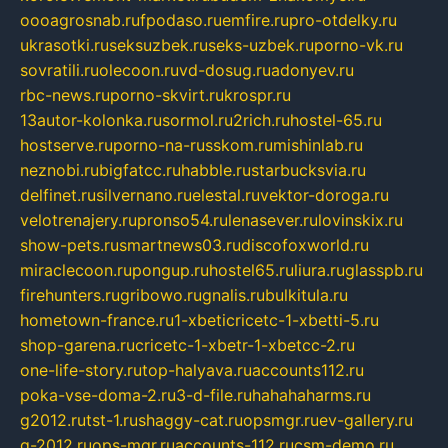
oooagrosnab.ru
fpodaso.ru
emfire.ru
pro-otdelky.ru
ukrasotki.ru
seksuzbek.ru
seks-uzbek.ru
porno-vk.ru
sovratili.ru
olecoon.ru
vd-dosug.ru
adonyev.ru
rbc-news.ru
porno-skvirt.ru
krospr.ru
13autor-kolonka.ru
sormol.ru
2rich.ru
hostel-65.ru
hostserve.ru
porno-na-russkom.ru
mishinlab.ru
neznobi.ru
bigfatcc.ru
habble.ru
starbucksvia.ru
delfinet.ru
silvernano.ru
elestal.ru
vektor-doroga.ru
velotrenajery.ru
pronso54.ru
lenasever.ru
lovinskix.ru
show-pets.ru
smartnews03.ru
discofoxworld.ru
miraclecoon.ru
pongup.ru
hostel65.ru
liura.ru
glasspb.ru
firehunters.ru
gribowo.ru
gnalis.ru
bulkitula.ru
hometown-france.ru
1-xbeticricetc-1-xbetti-5.ru
shop-garena.ru
cricetc-1-xbetr-1-xbetcc-2.ru
one-life-story.ru
top-halyava.ru
accounts112.ru
poka-vse-doma-2.ru
3-d-file.ru
hahahaharms.ru
g2012.ru
tst-1.ru
shaggy-cat.ru
opsmgr.ru
ev-gallery.ru
g-2012.ru
ops-mgr.ru
accounts-112.ru
csm-demo.ru