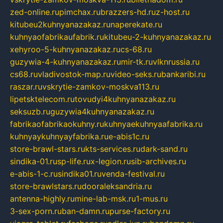
zed-online.ru
pimchax.ru
brazzers-hd.ru
z-host.ru
kitubeu2kuhnyanazakaz.ru
naperekate.ru
kuhnyaofabrikaufabrik.ru
kitubeu-2-kuhnyanazakaz.ru
xehyroo-5-kuhnyanazakaz.ru
cs-68.ru
guzywia-4-kuhnyanazakaz.ru
mir-tk.ru
vlknrussia.ru
cs68.ru
vladivostok-map.ru
video-seks.ru
bankaribi.ru
raszar.ru
vskrytie-zamkov-moskva113.ru
lipetsktelecom.ru
tovudyi4kuhnyanazakaz.ru
seksuzb.ru
guzywia4kuhnyanazakaz.ru
fabrikaofabrikaokuhny.ru
kuhnyaekuhnyaafabrika.ru
kuhnyaykuhnyayfabrika.ru
e-abis1c.ru
store-brawl-stars.ru
kts-services.ru
dark-sand.ru
sindika-01.ru
sp-life.ru
x-legion.ru
sib-archives.ru
e-abis-1-c.ru
sindika01.ru
venda-festival.ru
store-brawlstars.ru
dooraleksandria.ru
antenna-highly.ru
mine-lab-msk.ru
1-mus.ru
3-sex-porn.ru
ban-damn.ru
purse-factory.ru