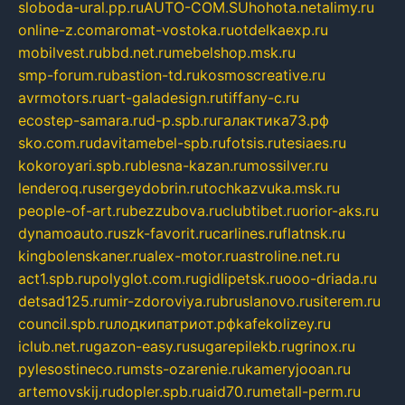
sloboda-ural.pp.ru
AUTO-COM.SU
hohota.net
alimy.ru
online-z.com
aromat-vostoka.ru
otdelkaexp.ru
mobilvest.ru
bbd.net.ru
mebelshop.msk.ru
smp-forum.ru
bastion-td.ru
kosmoscreative.ru
avrmotors.ru
art-galadesign.ru
tiffany-c.ru
ecostep-samara.ru
d-p.spb.ru
галактика73.рф
sko.com.ru
davitamebel-spb.ru
fotsis.ru
tesiaes.ru
kokoroyari.spb.ru
blesna-kazan.ru
mossilver.ru
lenderoq.ru
sergeydobrin.ru
tochkazvuka.msk.ru
people-of-art.ru
bezzubova.ru
clubtibet.ru
orior-aks.ru
dynamoauto.ru
szk-favorit.ru
carlines.ru
flatnsk.ru
kingbolenskaner.ru
alex-motor.ru
astroline.net.ru
act1.spb.ru
polyglot.com.ru
gidlipetsk.ru
ooo-driada.ru
detsad125.ru
mir-zdoroviya.ru
bruslanovo.ru
siterem.ru
council.spb.ru
лодкипатриот.рф
kafekolizey.ru
iclub.net.ru
gazon-easy.ru
sugarepilekb.ru
grinox.ru
pylesostineco.ru
msts-ozarenie.ru
kameryjooan.ru
artemovskij.ru
dopler.spb.ru
aid70.ru
metall-perm.ru