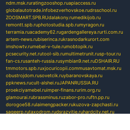
ndm.msk.ru
ratingzooshop.ru
apiaccess.ru
globalautotrade.info
bezverhovskoe.ru
drsschool.ru
ZOOSMART.SPB.RU
dalakony.ru
medikijob.ru
remontt.spb.ru
photostudia.spb.ru
myragon.ru
terramia.ru
academy62.ru
gardengallereya.ru
rti.com.ru
artem-news.ru
biserinca.ru
krasnodarkurort.com
imshowtv.ru
mebel-v-tule.ru
mobtopik.ru
pcsecurity.net.ru
tool-sib.ru
multimetrunit.ru
sp-tour.ru
fan-cs.ru
santeh-russia.ru
symbian9.net.ru
DSHAIR.RU
tmmotors.spb.ru
xjocuricopii.com
musavtomat.msk.ru
obustrojdom.ru
sovetcik.ru
ybaranovskaya.ru
ppknews.ru
cult-alshei.ru
JAPANRUSSIA.RU
proekciyamebel.ru
imper-finans.ru
rim.org.ru
glamourai.ru
brassminus.ru
zabor-pro.ru
ftn.pp.ru
dorogoe58.ru
laimengpacker.ru
kuzova-zapchasti.ru
sageerp.ru
taxodrom.ru
dsrazvitie.ru
hardcity.net.ru
ratinghomegames.ru
topservice25.ru
gubernyan.ru
gtglasslined.ru
ii4.ru
tssport.spb.ru
andorra24.com