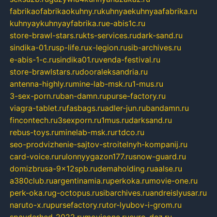
fabrikaofabrikaokuhny.ru
kuhnyaekuhnyaafabrika.ru
kuhnyaykuhnyayfabrika.ru
e-abis1c.ru
store-brawl-stars.ru
kts-services.ru
dark-sand.ru
sindika-01.ru
sp-life.ru
x-legion.ru
sib-archives.ru
e-abis-1-c.ru
sindika01.ru
venda-festival.ru
store-brawlstars.ru
dooraleksandria.ru
antenna-highly.ru
mine-lab-msk.ru
1-mus.ru
3-sex-porn.ru
ban-damn.ru
purse-factory.ru
viagra-tablet.ru
fasbags.ru
adler-jun.ru
bandamn.ru
fincontech.ru
3sexporn.ru
1mus.ru
darksand.ru
rebus-toys.ru
minelab-msk.ru
rtdco.ru
seo-prodvizhenie-sajtov-stroitelnyh-kompanij.ru
card-voice.ru
rulonnyygazon177.ru
snow-guard.ru
domizbrusa-9x12spb.ru
demaholding.ru
aalse.ru
a380club.ru
argentinamia.ru
perkoka.ru
movie-one.ru
perk-oka.ru
g-octopus.ru
sibarchives.ru
andreislyusar.ru
naruto-x.ru
pursefactory.ru
tor-lyubov-i-grom.ru
spayderhed-2022.ru
movieone.ru
evro-dez.ru