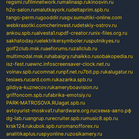
regsmi.ru
filmnetwork.ru
malinasp.ru
kinosvin.ru
h2o-salon.ru
malutkayork.ru
deltaprim.spb.ru
tango-perm.ru
gooddir.ru
sgv.su
multiki-online.com
webkrasotki.com
cherinvest.ru
detskiy-ostrov.ru
ankou.spb.ru
alvesta1.ru
pdf-creator.ru
nix-files.org.ru
sakhatoday.ru
elektrikersymboler.ru
sputnikyes.ru
golf2club.msk.ru
aeforums.ru
zallclub.ru
multimodal.msk.ru
habaigry.ru
haikko.ru
sobakopedia.ru
isz-fest.ru
ewnc.info
screensaver-clock.net.ru
volnav.spb.ru
comnat.ru
npf.net.ru
7bit.pp.ru
kalugatur.ru
tesiaes.ru
card.com.ru
kazanka.spb.ru
gildiya-kuznecov.ru
kameryboavision.ru
griffoncom.spb.ru
fabrika-emotsiy.ru
PARK-MATROSOVA.RU
agat.spb.ru
avtoyurist-moskva1.ru
hardware.org.ru
схема-авто.рф
dg-lab.ru
angrup.ru
recruiter.spb.ru
music8.spb.ru
krsk124.ru
kubok.spb.ru
romanofforex.ru
analitikaplus.ru
spyonline.ru
zosikamery.ru