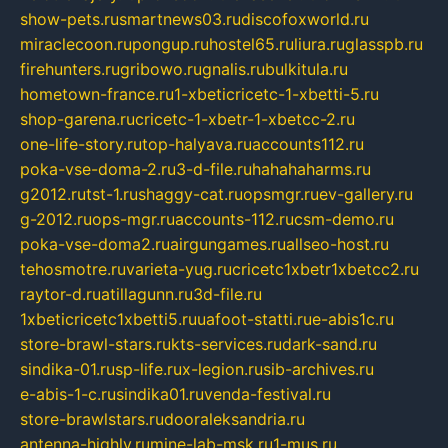
show-pets.ru
smartnews03.ru
discofoxworld.ru
miraclecoon.ru
pongup.ru
hostel65.ru
liura.ru
glasspb.ru
firehunters.ru
gribowo.ru
gnalis.ru
bulkitula.ru
hometown-france.ru
1-xbeticricetc-1-xbetti-5.ru
shop-garena.ru
cricetc-1-xbetr-1-xbetcc-2.ru
one-life-story.ru
top-halyava.ru
accounts112.ru
poka-vse-doma-2.ru
3-d-file.ru
hahahaharms.ru
g2012.ru
tst-1.ru
shaggy-cat.ru
opsmgr.ru
ev-gallery.ru
g-2012.ru
ops-mgr.ru
accounts-112.ru
csm-demo.ru
poka-vse-doma2.ru
airgungames.ru
allseo-host.ru
tehosmotre.ru
varieta-yug.ru
cricetc1xbetr1xbetcc2.ru
raytor-d.ru
atillagunn.ru
3d-file.ru
1xbeticricetc1xbetti5.ru
uafoot-statti.ru
e-abis1c.ru
store-brawl-stars.ru
kts-services.ru
dark-sand.ru
sindika-01.ru
sp-life.ru
x-legion.ru
sib-archives.ru
e-abis-1-c.ru
sindika01.ru
venda-festival.ru
store-brawlstars.ru
dooraleksandria.ru
antenna-highly.ru
mine-lab-msk.ru
1-mus.ru