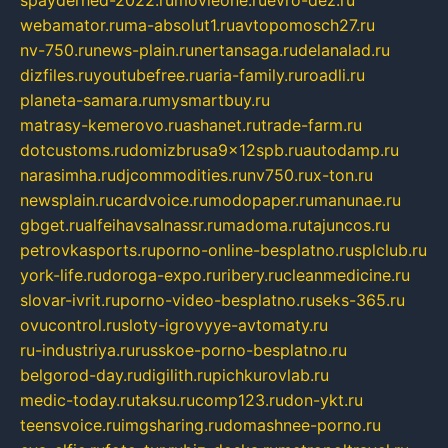
webamator.ru
ma-absolut1.ru
avtopomosch27.ru
nv-750.ru
news-plain.ru
nertansaga.ru
delanalad.ru
dizfiles.ru
youtubefree.ru
aria-family.ru
roadli.ru
planeta-samara.ru
mysmartbuy.ru
matrasy-kemerovo.ru
ashanet.ru
trade-farm.ru
dotcustoms.ru
domizbrusa9x12spb.ru
autodamp.ru
narasimha.ru
djcommodities.ru
nv750.ru
x-ton.ru
newsplain.ru
cardvoice.ru
modopaper.ru
manunae.ru
gbget.ru
alfeihavsalnassr.ru
madoma.ru
tajuncos.ru
petrovkasports.ru
porno-online-besplatno.ru
splclub.ru
york-life.ru
doroga-expo.ru
ribery.ru
cleanmedicine.ru
slovar-ivrit.ru
porno-video-besplatno.ru
seks-365.ru
ovucontrol.ru
sloty-igrovyye-avtomaty.ru
ru-industriya.ru
russkoe-porno-besplatno.ru
belgorod-day.ru
digilith.ru
pichkurovlab.ru
medic-today.ru
taksu.ru
comp123.ru
don-ykt.ru
teensvoice.ru
imgsharing.ru
domashnee-porno.ru