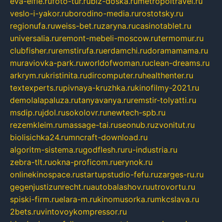
eva-elfie.ru
foto-tur.ru
biz-doska.ru
metropoltravel.ru
veslo-i-yakor.ru
borodino-media.ru
rostotsky.ru
regionufa.ru
weiss-bet.ru
zaryna.ru
casinotablet.ru
universalia.ru
remont-mebeli-moscow.ru
termomur.ru
clubfisher.ru
remstirufa.ru
erdamchi.ru
doramamama.ru
muraviovka-park.ru
worldofwoman.ru
clean-dreams.ru
arkrym.ru
kristinita.ru
dircomputer.ru
healthenter.ru
textexperts.ru
pivnaya-kruzhka.ru
kinofilmy-2021.ru
demolalapaluza.ru
tanyavanya.ru
remstir-tolyatti.ru
msdip.ru
jdol.ru
sokolovr.ru
newtech-spb.ru
rezemkleim.ru
massage-tai.ru
seonub.ru
zvonitut.ru
biolisichka24.ru
mncraft-download.ru
algoritm-sistema.ru
godflesh.ru
ru-industria.ru
zebra-tlt.ru
okna-proficom.ru
erynok.ru
onlinekinospace.ru
startupstudio-fefu.ru
zarges-ru.ru
gegenjustizunrecht.ru
autobalashov.ru
utrovortu.ru
spiski-firm.ru
elara-m.ru
kinomusorka.ru
mkcslava.ru
2bets.ru
vintovoykompressor.ru