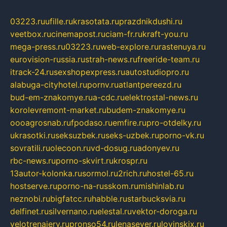
03223.ru
ufille.ru
krasotata.ru
prazdnikdushi.ru
veetbox.ru
cinemapost.ru
ciam-fr.ru
kraft-you.ru
mega-press.ru
03223.ru
web-explore.ru
rastenuya.ru
eurovision-russia.ru
strah-news.ru
freeride-team.ru
itrack-24.ru
sexshopexpress.ru
autostudiopro.ru
alabuga-cityhotel.ru
pornv.ru
atlantpereezd.ru
bud-em-znakomye.ru
a-cdc.ru
elektrostal-news.ru
korolevremont-market.ru
budem-znakomye.ru
oooagrosnab.ru
fpodaso.ru
emfire.ru
pro-otdelky.ru
ukrasotki.ru
seksuzbek.ru
seks-uzbek.ru
porno-vk.ru
sovratili.ru
olecoon.ru
vd-dosug.ru
adonyev.ru
rbc-news.ru
porno-skvirt.ru
krospr.ru
13autor-kolonka.ru
sormol.ru
2rich.ru
hostel-65.ru
hostserve.ru
porno-na-russkom.ru
mishinlab.ru
neznobi.ru
bigfatcc.ru
habble.ru
starbucksvia.ru
delfinet.ru
silvernano.ru
elestal.ru
vektor-doroga.ru
velotrenajery.ru
pronso54.ru
lenasever.ru
lovinskix.ru