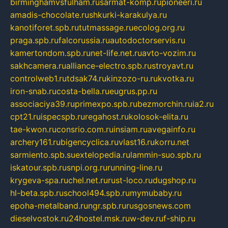
birminghamvsfulham.ru
sarmat-komp.ru
pioneeri.ru
amadis-chocolate.ru
shkurki-karakulya.ru
kanotiforet.spb.ru
tutmassage.ru
ecolog.org.ru
praga.spb.ru
falcorussia.ru
autodoctorservis.ru
kamertondom.spb.ru
net-life.net.ru
avto-vozim.ru
sakhcamera.ru
alliance-electro.spb.ru
stroyavt.ru
controlweb1.ru
tdsak74.ru
kinzozo-ru.ru
kvotka.ru
iron-snab.ru
costa-bella.ru
eugrus.pp.ru
associaciya39.ru
primexpo.spb.ru
bezmorchin.ru
ia2.ru
cpt21.ru
ispecspb.ru
regahost.ru
kolosok-elita.ru
tae-kwon.ru
consrio.com.ru
insiam.ru
avegainfo.ru
archery161.ru
bigencyclica.ru
vlast16.ru
korru.net
sarmiento.spb.su
extelopedia.ru
lammin-suo.spb.ru
iskatour.spb.ru
snpi.org.ru
running-line.ru
krygeva-spa.ru
chel.net.ru
rust-loco.ru
dugshop.ru
hl-beta.spb.ru
school494.spb.ru
mymubaby.ru
epoha-metalband.ru
ngr.spb.ru
rusgosnews.com
dieselvostok.ru
24hostel.msk.ru
w-dev.ru
f-ship.ru