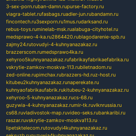
3-sex-porn.ru
ban-damn.ru
purse-factory.ru
viagra-tablet.ru
fasbags.ru
adler-jun.ru
bandamn.ru
fincontech.ru
3sexporn.ru
1mus.ru
darksand.ru
rebus-toys.ru
minelab-msk.ru
alabuga-cityhotel.ru
medsprawo-4-ka.ru
2864420.ru
blagodarenie-spb.ru
zajmy24.ru
tovudyi-4-kuhnyanazakaz.ru
brazzerscom.ru
medsprawo4ka.ru
xehyroo5kuhnyanazakaz.ru
fabrikayfabrikaefabrika.ru
vskrytie-zamkov-moskva-113.ru
biletnadom.ru
zed-online.ru
pimchax.ru
brazzers-hd.ru
z-host.ru
kitubeu2kuhnyanazakaz.ru
naperekate.ru
kuhnyaofabrikaufabrik.ru
kitubeu-2-kuhnyanazakaz.ru
xehyroo-5-kuhnyanazakaz.ru
cs-68.ru
guzywia-4-kuhnyanazakaz.ru
mir-tk.ru
vlknrussia.ru
cs68.ru
vladivostok-map.ru
video-seks.ru
bankaribi.ru
raszar.ru
vskrytie-zamkov-moskva113.ru
lipetsktelecom.ru
tovudyi4kuhnyanazakaz.ru
seksuzb.ru
guzywia4kuhnyanazakaz.ru