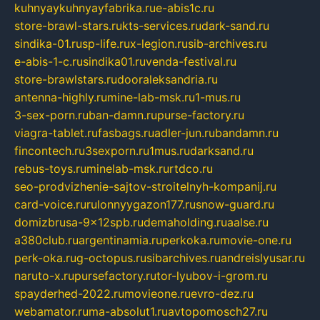
kuhnyaykuhnyayfabrika.ru
e-abis1c.ru
store-brawl-stars.ru
kts-services.ru
dark-sand.ru
sindika-01.ru
sp-life.ru
x-legion.ru
sib-archives.ru
e-abis-1-c.ru
sindika01.ru
venda-festival.ru
store-brawlstars.ru
dooraleksandria.ru
antenna-highly.ru
mine-lab-msk.ru
1-mus.ru
3-sex-porn.ru
ban-damn.ru
purse-factory.ru
viagra-tablet.ru
fasbags.ru
adler-jun.ru
bandamn.ru
fincontech.ru
3sexporn.ru
1mus.ru
darksand.ru
rebus-toys.ru
minelab-msk.ru
rtdco.ru
seo-prodvizhenie-sajtov-stroitelnyh-kompanij.ru
card-voice.ru
rulonnyygazon177.ru
snow-guard.ru
domizbrusa-9x12spb.ru
demaholding.ru
aalse.ru
a380club.ru
argentinamia.ru
perkoka.ru
movie-one.ru
perk-oka.ru
g-octopus.ru
sibarchives.ru
andreislyusar.ru
naruto-x.ru
pursefactory.ru
tor-lyubov-i-grom.ru
spayderhed-2022.ru
movieone.ru
evro-dez.ru
webamator.ru
ma-absolut1.ru
avtopomosch27.ru