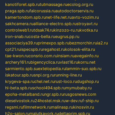
kanotiforet.spb.ru
tutmassage.ru
ecolog.org.ru
praga.spb.ru
falcorussia.ru
autodoctorservis.ru
kamertondom.spb.ru
net-life.net.ru
avto-vozim.ru
sakhcamera.ru
alliance-electro.spb.ru
stroyavt.ru
controlweb1.ru
tdsak74.ru
kinzozo-ru.ru
kvotka.ru
iron-snab.ru
costa-bella.ru
eugrus.pp.ru
associaciya39.ru
primexpo.spb.ru
bezmorchin.ru
ia2.ru
cpt21.ru
ispecspb.ru
regahost.ru
kolosok-elita.ru
tae-kwon.ru
consrio.com.ru
insiam.ru
avegainfo.ru
archery161.ru
bigencyclica.ru
vlast16.ru
korru.net
sarmiento.spb.su
extelopedia.ru
lammin-suo.spb.ru
iskatour.spb.ru
snpi.org.ru
running-line.ru
krygeva-spa.ru
chel.net.ru
rust-loco.ru
dugshop.ru
hl-beta.spb.ru
school494.spb.ru
mymubaby.ru
epoha-metalband.ru
ngr.spb.ru
rusgosnews.com
dieselvostok.ru
24hostel.msk.ru
w-dev.ru
f-ship.ru
regsmi.ru
filmnetwork.ru
malinasp.ru
kinosvin.ru
h2o-salon.ru
malutkayork.ru
deltaprim.spb.ru