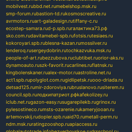
mobilvest.ru
bbd.net.ru
mebelshop.msk.ru
smp-forum.ru
bastion-td.ru
kosmoscreative.ru
avrmotors.ru
art-galadesign.ru
tiffany-c.ru
ecostep-samara.ru
d-p.spb.ru
галактика73.рф
sko.com.ru
davitamebel-spb.ru
fotsis.ru
tesiaes.ru
kokoroyari.spb.ru
blesna-kazan.ru
mossilver.ru
lenderoq.ru
sergeydobrin.ru
tochkazvuka.msk.ru
people-of-art.ru
bezzubova.ru
clubtibet.ru
orior-aks.ru
dynamoauto.ru
szk-favorit.ru
carlines.ru
flatnsk.ru
kingbolenskaner.ru
alex-motor.ru
astroline.net.ru
act1.spb.ru
polyglot.com.ru
gidlipetsk.ru
ooo-driada.ru
detsad125.ru
mir-zdoroviya.ru
bruslanovo.ru
siterem.ru
council.spb.ru
лодкипатриот.рф
kafekolizey.ru
iclub.net.ru
gazon-easy.ru
sugarepilekb.ru
grinox.ru
pylesostineco.ru
msts-ozarenie.ru
kameryjooan.ru
artemovskij.ru
dopler.spb.ru
aid70.ru
metall-perm.ru
ndm.msk.ru
ratingzooshop.ru
apiaccess.ru
globalautotrade.info
bezverhovskoe.ru
drsschool.ru