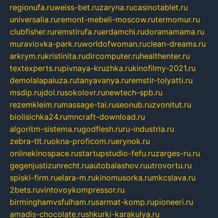
regionufa.ru
weiss-bet.ru
zaryna.ru
casinotablet.ru
universalia.ru
remont-mebeli-moscow.ru
termomur.ru
clubfisher.ru
remstirufa.ru
erdamchi.ru
doramamama.ru
muraviovka-park.ru
worldofwoman.ru
clean-dreams.ru
arkrym.ru
kristinita.ru
dircomputer.ru
healthenter.ru
textexperts.ru
pivnaya-kruzhka.ru
kinofilmy-2021.ru
demolalapaluza.ru
tanyavanya.ru
remstir-tolyatti.ru
msdip.ru
jdol.ru
sokolovr.ru
newtech-spb.ru
rezemkleim.ru
massage-tai.ru
seonub.ru
zvonitut.ru
biolisichka24.ru
mncraft-download.ru
algoritm-sistema.ru
godflesh.ru
ru-industria.ru
zebra-tlt.ru
okna-proficom.ru
erynok.ru
onlinekinospace.ru
startupstudio-fefu.ru
zarges-ru.ru
gegenjustizunrecht.ru
autobalashov.ru
utrovortu.ru
spiski-firm.ru
elara-m.ru
kinomusorka.ru
mkcslava.ru
2bets.ru
vintovoykompressor.ru
birminghamvsfulham.ru
sarmat-komp.ru
pioneeri.ru
amadis-chocolate.ru
shkurki-karakulya.ru