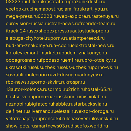
03223.ru
ufille.ru
krasotata.ru
prazdnikdushi.ru
veetbox.ru
cinemapost.ru
ciam-fr.ru
kraft-you.ru
mega-press.ru
03223.ru
web-explore.ru
rastenuya.ru
eurovision-russia.ru
strah-news.ru
freeride-team.ru
itrack-24.ru
sexshopexpress.ru
autostudiopro.ru
alabuga-cityhotel.ru
pornv.ru
atlantpereezd.ru
bud-em-znakomye.ru
a-cdc.ru
elektrostal-news.ru
korolevremont-market.ru
budem-znakomye.ru
oooagrosnab.ru
fpodaso.ru
emfire.ru
pro-otdelky.ru
ukrasotki.ru
seksuzbek.ru
seks-uzbek.ru
porno-vk.ru
sovratili.ru
olecoon.ru
vd-dosug.ru
adonyev.ru
rbc-news.ru
porno-skvirt.ru
krospr.ru
13autor-kolonka.ru
sormol.ru
2rich.ru
hostel-65.ru
hostserve.ru
porno-na-russkom.ru
mishinlab.ru
neznobi.ru
bigfatcc.ru
habble.ru
starbucksvia.ru
delfinet.ru
silvernano.ru
elestal.ru
vektor-doroga.ru
velotrenajery.ru
pronso54.ru
lenasever.ru
lovinskix.ru
show-pets.ru
smartnews03.ru
discofoxworld.ru