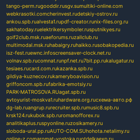
tango-perm.ru
gooddir.ru
sgv.su
multiki-online.com
webkrasotki.com
cherinvest.ru
detskiy-ostrov.ru
ankou.spb.ru
alvesta1.ru
pdf-creator.ru
nix-files.org.ru
sakhatoday.ru
elektrikersymboler.ru
sputnikyes.ru
golf2club.msk.ru
aeforums.ru
zallclub.ru
multimodal.msk.ru
habaigry.ru
haikko.ru
sobakopedia.ru
isz-fest.ru
ewnc.info
screensaver-clock.net.ru
volnav.spb.ru
comnat.ru
npf.net.ru
7bit.pp.ru
kalugatur.ru
tesiaes.ru
card.com.ru
kazanka.spb.ru
gildiya-kuznecov.ru
kameryboavision.ru
griffoncom.spb.ru
fabrika-emotsiy.ru
PARK-MATROSOVA.RU
agat.spb.ru
avtoyurist-moskva1.ru
hardware.org.ru
схема-авто.рф
dg-lab.ru
angrup.ru
recruiter.spb.ru
music8.spb.ru
krsk124.ru
kubok.spb.ru
romanofforex.ru
analitikaplus.ru
spyonline.ru
zosikamery.ru
sloboda-ural.pp.ru
AUTO-COM.SU
hohota.net
alimy.ru
online-z.com
aromat-vostoka.ru
otdelkaexp.ru