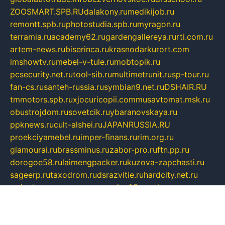
ZOOSMART.SPB.RU
dalakony.ru
medikijob.ru
remontt.spb.ru
photostudia.spb.ru
myragon.ru
terramia.ru
academy62.ru
gardengallereya.ru
rti.com.ru
artem-news.ru
biserinca.ru
krasnodarkurort.com
imshowtv.ru
mebel-v-tule.ru
mobtopik.ru
pcsecurity.net.ru
tool-sib.ru
multimetrunit.ru
sp-tour.ru
fan-cs.ru
santeh-russia.ru
symbian9.net.ru
DSHAIR.RU
tmmotors.spb.ru
xjocuricopii.com
musavtomat.msk.ru
obustrojdom.ru
sovetcik.ru
ybaranovskaya.ru
ppknews.ru
cult-alshei.ru
JAPANRUSSIA.RU
proekciyamebel.ru
imper-finans.ru
rim.org.ru
glamourai.ru
brassminus.ru
zabor-pro.ru
ftn.pp.ru
dorogoe58.ru
laimengpacker.ru
kuzova-zapchasti.ru
sageerp.ru
taxodrom.ru
dsrazvitie.ru
hardcity.net.ru
ratinghomegames.ru
topservice25.ru
gubernyan.ru
gtglasslined.ru
ii4.ru
tssport.spb.ru
andorra24.com
blackwallstreet.ru
oboimos.ru
optim-doors.com.ru
ikuch.ru
nycr.org.ru
npa21.ru
vremya-ch.spb.ru