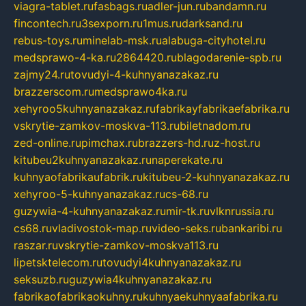
viagra-tablet.ru
fasbags.ru
adler-jun.ru
bandamn.ru
fincontech.ru
3sexporn.ru
1mus.ru
darksand.ru
rebus-toys.ru
minelab-msk.ru
alabuga-cityhotel.ru
medsprawo-4-ka.ru
2864420.ru
blagodarenie-spb.ru
zajmy24.ru
tovudyi-4-kuhnyanazakaz.ru
brazzerscom.ru
medsprawo4ka.ru
xehyroo5kuhnyanazakaz.ru
fabrikayfabrikaefabrika.ru
vskrytie-zamkov-moskva-113.ru
biletnadom.ru
zed-online.ru
pimchax.ru
brazzers-hd.ru
z-host.ru
kitubeu2kuhnyanazakaz.ru
naperekate.ru
kuhnyaofabrikaufabrik.ru
kitubeu-2-kuhnyanazakaz.ru
xehyroo-5-kuhnyanazakaz.ru
cs-68.ru
guzywia-4-kuhnyanazakaz.ru
mir-tk.ru
vlknrussia.ru
cs68.ru
vladivostok-map.ru
video-seks.ru
bankaribi.ru
raszar.ru
vskrytie-zamkov-moskva113.ru
lipetsktelecom.ru
tovudyi4kuhnyanazakaz.ru
seksuzb.ru
guzywia4kuhnyanazakaz.ru
fabrikaofabrikaokuhny.ru
kuhnyaekuhnyaafabrika.ru