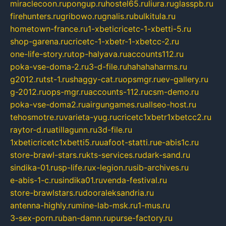
miraclecoon.ru
pongup.ru
hostel65.ru
liura.ru
glasspb.ru
firehunters.ru
gribowo.ru
gnalis.ru
bulkitula.ru
hometown-france.ru
1-xbeticricetc-1-xbetti-5.ru
shop-garena.ru
cricetc-1-xbetr-1-xbetcc-2.ru
one-life-story.ru
top-halyava.ru
accounts112.ru
poka-vse-doma-2.ru
3-d-file.ru
hahahaharms.ru
g2012.ru
tst-1.ru
shaggy-cat.ru
opsmgr.ru
ev-gallery.ru
g-2012.ru
ops-mgr.ru
accounts-112.ru
csm-demo.ru
poka-vse-doma2.ru
airgungames.ru
allseo-host.ru
tehosmotre.ru
varieta-yug.ru
cricetc1xbetr1xbetcc2.ru
raytor-d.ru
atillagunn.ru
3d-file.ru
1xbeticricetc1xbetti5.ru
uafoot-statti.ru
e-abis1c.ru
store-brawl-stars.ru
kts-services.ru
dark-sand.ru
sindika-01.ru
sp-life.ru
x-legion.ru
sib-archives.ru
e-abis-1-c.ru
sindika01.ru
venda-festival.ru
store-brawlstars.ru
dooraleksandria.ru
antenna-highly.ru
mine-lab-msk.ru
1-mus.ru
3-sex-porn.ru
ban-damn.ru
purse-factory.ru