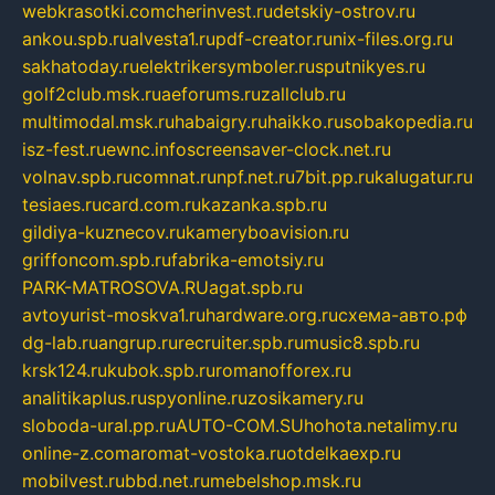
webkrasotki.com
cherinvest.ru
detskiy-ostrov.ru
ankou.spb.ru
alvesta1.ru
pdf-creator.ru
nix-files.org.ru
sakhatoday.ru
elektrikersymboler.ru
sputnikyes.ru
golf2club.msk.ru
aeforums.ru
zallclub.ru
multimodal.msk.ru
habaigry.ru
haikko.ru
sobakopedia.ru
isz-fest.ru
ewnc.info
screensaver-clock.net.ru
volnav.spb.ru
comnat.ru
npf.net.ru
7bit.pp.ru
kalugatur.ru
tesiaes.ru
card.com.ru
kazanka.spb.ru
gildiya-kuznecov.ru
kameryboavision.ru
griffoncom.spb.ru
fabrika-emotsiy.ru
PARK-MATROSOVA.RU
agat.spb.ru
avtoyurist-moskva1.ru
hardware.org.ru
схема-авто.рф
dg-lab.ru
angrup.ru
recruiter.spb.ru
music8.spb.ru
krsk124.ru
kubok.spb.ru
romanofforex.ru
analitikaplus.ru
spyonline.ru
zosikamery.ru
sloboda-ural.pp.ru
AUTO-COM.SU
hohota.net
alimy.ru
online-z.com
aromat-vostoka.ru
otdelkaexp.ru
mobilvest.ru
bbd.net.ru
mebelshop.msk.ru