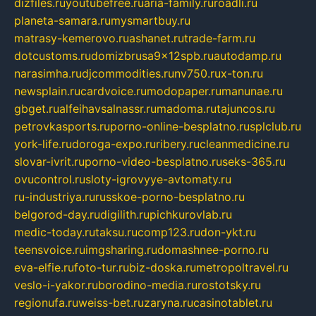
dizfiles.ru
youtubefree.ru
aria-family.ru
roadli.ru
planeta-samara.ru
mysmartbuy.ru
matrasy-kemerovo.ru
ashanet.ru
trade-farm.ru
dotcustoms.ru
domizbrusa9x12spb.ru
autodamp.ru
narasimha.ru
djcommodities.ru
nv750.ru
x-ton.ru
newsplain.ru
cardvoice.ru
modopaper.ru
manunae.ru
gbget.ru
alfeihavsalnassr.ru
madoma.ru
tajuncos.ru
petrovkasports.ru
porno-online-besplatno.ru
splclub.ru
york-life.ru
doroga-expo.ru
ribery.ru
cleanmedicine.ru
slovar-ivrit.ru
porno-video-besplatno.ru
seks-365.ru
ovucontrol.ru
sloty-igrovyye-avtomaty.ru
ru-industriya.ru
russkoe-porno-besplatno.ru
belgorod-day.ru
digilith.ru
pichkurovlab.ru
medic-today.ru
taksu.ru
comp123.ru
don-ykt.ru
teensvoice.ru
imgsharing.ru
domashnee-porno.ru
eva-elfie.ru
foto-tur.ru
biz-doska.ru
metropoltravel.ru
veslo-i-yakor.ru
borodino-media.ru
rostotsky.ru
regionufa.ru
weiss-bet.ru
zaryna.ru
casinotablet.ru