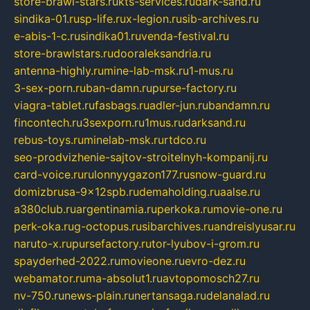
store-brawl-stars.ru
kts-services.ru
dark-sand.ru
sindika-01.ru
sp-life.ru
x-legion.ru
sib-archives.ru
e-abis-1-c.ru
sindika01.ru
venda-festival.ru
store-brawlstars.ru
dooraleksandria.ru
antenna-highly.ru
mine-lab-msk.ru
1-mus.ru
3-sex-porn.ru
ban-damn.ru
purse-factory.ru
viagra-tablet.ru
fasbags.ru
adler-jun.ru
bandamn.ru
fincontech.ru
3sexporn.ru
1mus.ru
darksand.ru
rebus-toys.ru
minelab-msk.ru
rtdco.ru
seo-prodvizhenie-sajtov-stroitelnyh-kompanij.ru
card-voice.ru
rulonnyygazon177.ru
snow-guard.ru
domizbrusa-9x12spb.ru
demaholding.ru
aalse.ru
a380club.ru
argentinamia.ru
perkoka.ru
movie-one.ru
perk-oka.ru
g-octopus.ru
sibarchives.ru
andreislyusar.ru
naruto-x.ru
pursefactory.ru
tor-lyubov-i-grom.ru
spayderhed-2022.ru
movieone.ru
evro-dez.ru
webamator.ru
ma-absolut1.ru
avtopomosch27.ru
nv-750.ru
news-plain.ru
nertansaga.ru
delanalad.ru