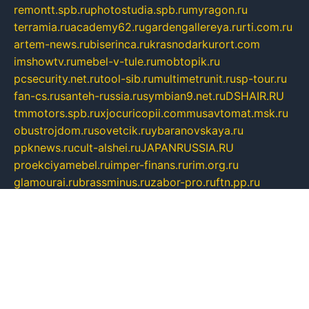
remontt.spb.ru
photostudia.spb.ru
myragon.ru
terramia.ru
academy62.ru
gardengallereya.ru
rti.com.ru
artem-news.ru
biserinca.ru
krasnodarkurort.com
imshowtv.ru
mebel-v-tule.ru
mobtopik.ru
pcsecurity.net.ru
tool-sib.ru
multimetrunit.ru
sp-tour.ru
fan-cs.ru
santeh-russia.ru
symbian9.net.ru
DSHAIR.RU
tmmotors.spb.ru
xjocuricopii.com
musavtomat.msk.ru
obustrojdom.ru
sovetcik.ru
ybaranovskaya.ru
ppknews.ru
cult-alshei.ru
JAPANRUSSIA.RU
proekciyamebel.ru
imper-finans.ru
rim.org.ru
glamourai.ru
brassminus.ru
zabor-pro.ru
ftn.pp.ru
dorogoe58.ru
laimengpacker.ru
kuzova-zapchasti.ru
sageerp.ru
taxodrom.ru
dsrazvitie.ru
hardcity.net.ru
ratinghomegames.ru
topservice25.ru
gubernyan.ru
gtglasslined.ru
ii4.ru
tssport.spb.ru
andorra24.com
blackwallstreet.ru
oboimos.ru
optim-doors.com.ru
ikuch.ru
nycr.org.ru
npa21.ru
vremya-ch.spb.ru
desert000.ru
ivtorgi.ru
ifiori.ru
catalog-statei.ru