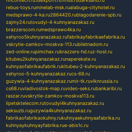
rebus-toys.ru
minelab-msk.ru
alabuga-cityhotel.ru
medsprawo-4-ka.ru
2864420.ru
blagodarenie-spb.ru
zajmy24.ru
tovudyi-4-kuhnyanazakaz.ru
brazzerscom.ru
medsprawo4ka.ru
xehyroo5kuhnyanazakaz.ru
fabrikayfabrikaefabrika.ru
vskrytie-zamkov-moskva-113.ru
biletnadom.ru
zed-online.ru
pimchax.ru
brazzers-hd.ru
z-host.ru
kitubeu2kuhnyanazakaz.ru
naperekate.ru
kuhnyaofabrikaufabrik.ru
kitubeu-2-kuhnyanazakaz.ru
xehyroo-5-kuhnyanazakaz.ru
cs-68.ru
guzywia-4-kuhnyanazakaz.ru
mir-tk.ru
vlknrussia.ru
cs68.ru
vladivostok-map.ru
video-seks.ru
bankaribi.ru
raszar.ru
vskrytie-zamkov-moskva113.ru
lipetsktelecom.ru
tovudyi4kuhnyanazakaz.ru
seksuzb.ru
guzywia4kuhnyanazakaz.ru
fabrikaofabrikaokuhny.ru
kuhnyaekuhnyaafabrika.ru
kuhnyaykuhnyayfabrika.ru
e-abis1c.ru