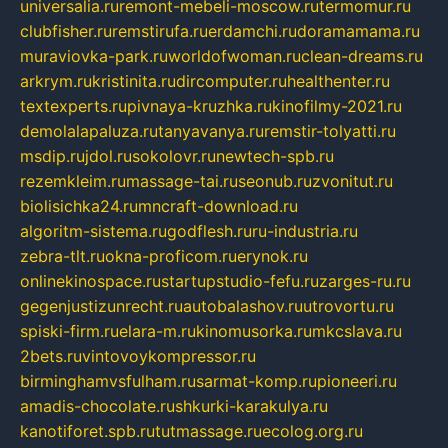
universalia.ru
remont-mebeli-moscow.ru
termomur.ru
clubfisher.ru
remstirufa.ru
erdamchi.ru
doramamama.ru
muraviovka-park.ru
worldofwoman.ru
clean-dreams.ru
arkrym.ru
kristinita.ru
dircomputer.ru
healthenter.ru
textexperts.ru
pivnaya-kruzhka.ru
kinofilmy-2021.ru
demolalapaluza.ru
tanyavanya.ru
remstir-tolyatti.ru
msdip.ru
jdol.ru
sokolovr.ru
newtech-spb.ru
rezemkleim.ru
massage-tai.ru
seonub.ru
zvonitut.ru
biolisichka24.ru
mncraft-download.ru
algoritm-sistema.ru
godflesh.ru
ru-industria.ru
zebra-tlt.ru
okna-proficom.ru
erynok.ru
onlinekinospace.ru
startupstudio-fefu.ru
zarges-ru.ru
gegenjustizunrecht.ru
autobalashov.ru
utrovortu.ru
spiski-firm.ru
elara-m.ru
kinomusorka.ru
mkcslava.ru
2bets.ru
vintovoykompressor.ru
birminghamvsfulham.ru
sarmat-komp.ru
pioneeri.ru
amadis-chocolate.ru
shkurki-karakulya.ru
kanotiforet.spb.ru
tutmassage.ru
ecolog.org.ru