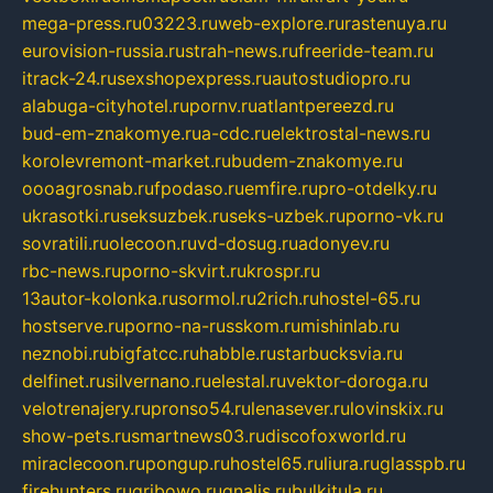
mega-press.ru
03223.ru
web-explore.ru
rastenuya.ru
eurovision-russia.ru
strah-news.ru
freeride-team.ru
itrack-24.ru
sexshopexpress.ru
autostudiopro.ru
alabuga-cityhotel.ru
pornv.ru
atlantpereezd.ru
bud-em-znakomye.ru
a-cdc.ru
elektrostal-news.ru
korolevremont-market.ru
budem-znakomye.ru
oooagrosnab.ru
fpodaso.ru
emfire.ru
pro-otdelky.ru
ukrasotki.ru
seksuzbek.ru
seks-uzbek.ru
porno-vk.ru
sovratili.ru
olecoon.ru
vd-dosug.ru
adonyev.ru
rbc-news.ru
porno-skvirt.ru
krospr.ru
13autor-kolonka.ru
sormol.ru
2rich.ru
hostel-65.ru
hostserve.ru
porno-na-russkom.ru
mishinlab.ru
neznobi.ru
bigfatcc.ru
habble.ru
starbucksvia.ru
delfinet.ru
silvernano.ru
elestal.ru
vektor-doroga.ru
velotrenajery.ru
pronso54.ru
lenasever.ru
lovinskix.ru
show-pets.ru
smartnews03.ru
discofoxworld.ru
miraclecoon.ru
pongup.ru
hostel65.ru
liura.ru
glasspb.ru
firehunters.ru
gribowo.ru
gnalis.ru
bulkitula.ru