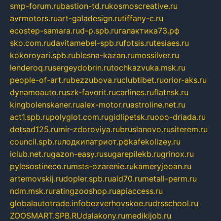
smp-forum.ru
bastion-td.ru
kosmoscreative.ru
avrmotors.ru
art-galadesign.ru
tiffany-c.ru
ecostep-samara.ru
d-p.spb.ru
галактика73.рф
sko.com.ru
davitamebel-spb.ru
fotsis.ru
tesiaes.ru
kokoroyari.spb.ru
blesna-kazan.ru
mossilver.ru
lenderoq.ru
sergeydobrin.ru
tochkazvuka.msk.ru
people-of-art.ru
bezzubova.ru
clubtibet.ru
orior-aks.ru
dynamoauto.ru
szk-favorit.ru
carlines.ru
flatnsk.ru
kingbolenskaner.ru
alex-motor.ru
astroline.net.ru
act1.spb.ru
polyglot.com.ru
gidlipetsk.ru
ooo-driada.ru
detsad125.ru
mir-zdoroviya.ru
bruslanovo.ru
siterem.ru
council.spb.ru
лодкипатриот.рф
kafekolizey.ru
iclub.net.ru
gazon-easy.ru
sugarepilekb.ru
grinox.ru
pylesostineco.ru
msts-ozarenie.ru
kameryjooan.ru
artemovskij.ru
dopler.spb.ru
aid70.ru
metall-perm.ru
ndm.msk.ru
ratingzooshop.ru
apiaccess.ru
globalautotrade.info
bezverhovskoe.ru
drsschool.ru
ZOOSMART.SPB.RU
dalakony.ru
medikijob.ru