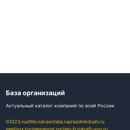
База организаций
Актуальный каталог компаний по всей России
03223.ru
ufille.ru
krasotata.ru
prazdnikdushi.ru
veetbox.ru
cinemapost.ru
ciam-fr.ru
kraft-you.ru