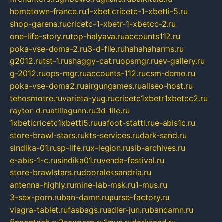
hometown-france.ru
1-xbeticricetc-1-xbetti-5.ru
shop-garena.ru
cricetc-1-xbetr-1-xbetcc-2.ru
one-life-story.ru
top-halyava.ru
accounts112.ru
poka-vse-doma-2.ru
3-d-file.ru
hahahaharms.ru
g2012.ru
tst-1.ru
shaggy-cat.ru
opsmgr.ru
ev-gallery.ru
g-2012.ru
ops-mgr.ru
accounts-112.ru
csm-demo.ru
poka-vse-doma2.ru
airgungames.ru
allseo-host.ru
tehosmotre.ru
varieta-yug.ru
cricetc1xbetr1xbetcc2.ru
raytor-d.ru
atillagunn.ru
3d-file.ru
1xbeticricetc1xbetti5.ru
uafoot-statti.ru
e-abis1c.ru
store-brawl-stars.ru
kts-services.ru
dark-sand.ru
sindika-01.ru
sp-life.ru
x-legion.ru
sib-archives.ru
e-abis-1-c.ru
sindika01.ru
venda-festival.ru
store-brawlstars.ru
dooraleksandria.ru
antenna-highly.ru
mine-lab-msk.ru
1-mus.ru
3-sex-porn.ru
ban-damn.ru
purse-factory.ru
viagra-tablet.ru
fasbags.ru
adler-jun.ru
bandamn.ru
fincontech.ru
3sexporn.ru
1mus.ru
darksand.ru