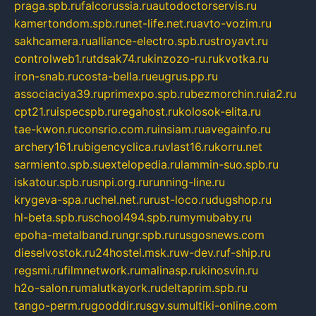
praga.spb.ru
falcorussia.ru
autodoctorservis.ru
kamertondom.spb.ru
net-life.net.ru
avto-vozim.ru
sakhcamera.ru
alliance-electro.spb.ru
stroyavt.ru
controlweb1.ru
tdsak74.ru
kinzozo-ru.ru
kvotka.ru
iron-snab.ru
costa-bella.ru
eugrus.pp.ru
associaciya39.ru
primexpo.spb.ru
bezmorchin.ru
ia2.ru
cpt21.ru
ispecspb.ru
regahost.ru
kolosok-elita.ru
tae-kwon.ru
consrio.com.ru
insiam.ru
avegainfo.ru
archery161.ru
bigencyclica.ru
vlast16.ru
korru.net
sarmiento.spb.su
extelopedia.ru
lammin-suo.spb.ru
iskatour.spb.ru
snpi.org.ru
running-line.ru
krygeva-spa.ru
chel.net.ru
rust-loco.ru
dugshop.ru
hl-beta.spb.ru
school494.spb.ru
mymubaby.ru
epoha-metalband.ru
ngr.spb.ru
rusgosnews.com
dieselvostok.ru
24hostel.msk.ru
w-dev.ru
f-ship.ru
regsmi.ru
filmnetwork.ru
malinasp.ru
kinosvin.ru
h2o-salon.ru
malutkayork.ru
deltaprim.spb.ru
tango-perm.ru
gooddir.ru
sgv.su
multiki-online.com