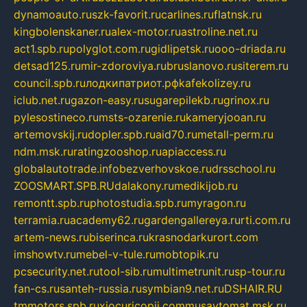
dynamoauto.ru
szk-favorit.ru
carlines.ru
flatnsk.ru
kingbolenskaner.ru
alex-motor.ru
astroline.net.ru
act1.spb.ru
polyglot.com.ru
gidlipetsk.ru
ooo-driada.ru
detsad125.ru
mir-zdoroviya.ru
bruslanovo.ru
siterem.ru
council.spb.ru
лодкипатриот.рф
kafekolizey.ru
iclub.net.ru
gazon-easy.ru
sugarepilekb.ru
grinox.ru
pylesostineco.ru
msts-ozarenie.ru
kameryjooan.ru
artemovskij.ru
dopler.spb.ru
aid70.ru
metall-perm.ru
ndm.msk.ru
ratingzooshop.ru
apiaccess.ru
globalautotrade.info
bezverhovskoe.ru
drsschool.ru
ZOOSMART.SPB.RU
dalakony.ru
medikijob.ru
remontt.spb.ru
photostudia.spb.ru
myragon.ru
terramia.ru
academy62.ru
gardengallereya.ru
rti.com.ru
artem-news.ru
biserinca.ru
krasnodarkurort.com
imshowtv.ru
mebel-v-tule.ru
mobtopik.ru
pcsecurity.net.ru
tool-sib.ru
multimetrunit.ru
sp-tour.ru
fan-cs.ru
santeh-russia.ru
symbian9.net.ru
DSHAIR.RU
tmmotors.spb.ru
xjocuricopii.com
musavtomat.msk.ru