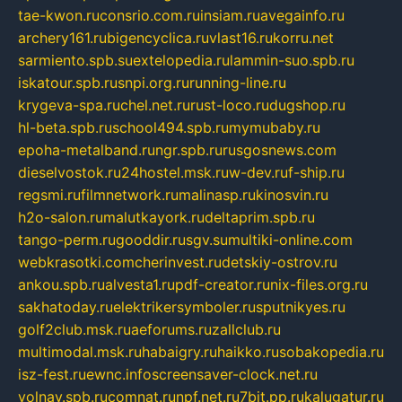
tae-kwon.ru
consrio.com.ru
insiam.ru
avegainfo.ru
archery161.ru
bigencyclica.ru
vlast16.ru
korru.net
sarmiento.spb.su
extelopedia.ru
lammin-suo.spb.ru
iskatour.spb.ru
snpi.org.ru
running-line.ru
krygeva-spa.ru
chel.net.ru
rust-loco.ru
dugshop.ru
hl-beta.spb.ru
school494.spb.ru
mymubaby.ru
epoha-metalband.ru
ngr.spb.ru
rusgosnews.com
dieselvostok.ru
24hostel.msk.ru
w-dev.ru
f-ship.ru
regsmi.ru
filmnetwork.ru
malinasp.ru
kinosvin.ru
h2o-salon.ru
malutkayork.ru
deltaprim.spb.ru
tango-perm.ru
gooddir.ru
sgv.su
multiki-online.com
webkrasotki.com
cherinvest.ru
detskiy-ostrov.ru
ankou.spb.ru
alvesta1.ru
pdf-creator.ru
nix-files.org.ru
sakhatoday.ru
elektrikersymboler.ru
sputnikyes.ru
golf2club.msk.ru
aeforums.ru
zallclub.ru
multimodal.msk.ru
habaigry.ru
haikko.ru
sobakopedia.ru
isz-fest.ru
ewnc.info
screensaver-clock.net.ru
volnav.spb.ru
comnat.ru
npf.net.ru
7bit.pp.ru
kalugatur.ru