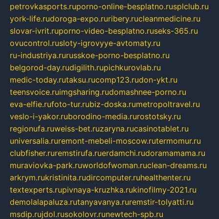
petrovkasports.ru
porno-online-besplatno.ru
splclub.ru
york-life.ru
doroga-expo.ru
ribery.ru
cleanmedicine.ru
slovar-ivrit.ru
porno-video-besplatno.ru
seks-365.ru
ovucontrol.ru
sloty-igrovyye-avtomaty.ru
ru-industriya.ru
russkoe-porno-besplatno.ru
belgorod-day.ru
digilith.ru
pichkurovlab.ru
medic-today.ru
taksu.ru
comp123.ru
don-ykt.ru
teensvoice.ru
imgsharing.ru
domashnee-porno.ru
eva-elfie.ru
foto-tur.ru
biz-doska.ru
metropoltravel.ru
veslo-i-yakor.ru
borodino-media.ru
rostotsky.ru
regionufa.ru
weiss-bet.ru
zaryna.ru
casinotablet.ru
universalia.ru
remont-mebeli-moscow.ru
termomur.ru
clubfisher.ru
remstirufa.ru
erdamchi.ru
doramamama.ru
muraviovka-park.ru
worldofwoman.ru
clean-dreams.ru
arkrym.ru
kristinita.ru
dircomputer.ru
healthenter.ru
textexperts.ru
pivnaya-kruzhka.ru
kinofilmy-2021.ru
demolalapaluza.ru
tanyavanya.ru
remstir-tolyatti.ru
msdip.ru
jdol.ru
sokolovr.ru
newtech-spb.ru