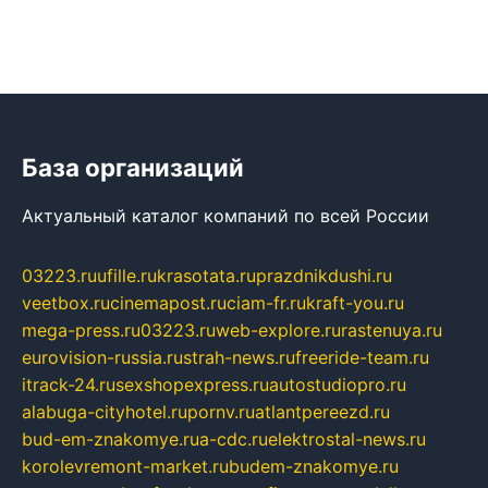
База организаций
Актуальный каталог компаний по всей России
03223.ru
ufille.ru
krasotata.ru
prazdnikdushi.ru
veetbox.ru
cinemapost.ru
ciam-fr.ru
kraft-you.ru
mega-press.ru
03223.ru
web-explore.ru
rastenuya.ru
eurovision-russia.ru
strah-news.ru
freeride-team.ru
itrack-24.ru
sexshopexpress.ru
autostudiopro.ru
alabuga-cityhotel.ru
pornv.ru
atlantpereezd.ru
bud-em-znakomye.ru
a-cdc.ru
elektrostal-news.ru
korolevremont-market.ru
budem-znakomye.ru