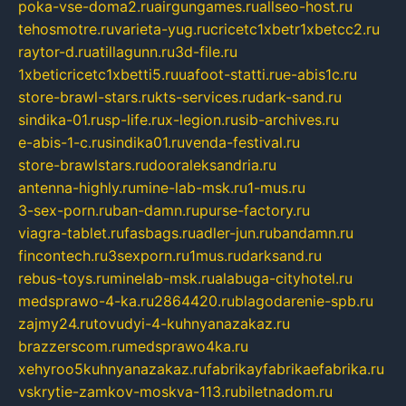
poka-vse-doma2.ru
airgungames.ru
allseo-host.ru
tehosmotre.ru
varieta-yug.ru
cricetc1xbetr1xbetcc2.ru
raytor-d.ru
atillagunn.ru
3d-file.ru
1xbeticricetc1xbetti5.ru
uafoot-statti.ru
e-abis1c.ru
store-brawl-stars.ru
kts-services.ru
dark-sand.ru
sindika-01.ru
sp-life.ru
x-legion.ru
sib-archives.ru
e-abis-1-c.ru
sindika01.ru
venda-festival.ru
store-brawlstars.ru
dooraleksandria.ru
antenna-highly.ru
mine-lab-msk.ru
1-mus.ru
3-sex-porn.ru
ban-damn.ru
purse-factory.ru
viagra-tablet.ru
fasbags.ru
adler-jun.ru
bandamn.ru
fincontech.ru
3sexporn.ru
1mus.ru
darksand.ru
rebus-toys.ru
minelab-msk.ru
alabuga-cityhotel.ru
medsprawo-4-ka.ru
2864420.ru
blagodarenie-spb.ru
zajmy24.ru
tovudyi-4-kuhnyanazakaz.ru
brazzerscom.ru
medsprawo4ka.ru
xehyroo5kuhnyanazakaz.ru
fabrikayfabrikaefabrika.ru
vskrytie-zamkov-moskva-113.ru
biletnadom.ru