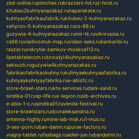
zed-online.ru
pimchax.ru
brazzers-hd.ru
z-host.ru
kitubeu2kuhnyanazakaz.ru
naperekate.ru
kuhnyaofabrikaufabrik.ru
kitubeu-2-kuhnyanazakaz.ru
xehyroo-5-kuhnyanazakaz.ru
cs-68.ru
guzywia-4-kuhnyanazakaz.ru
mir-tk.ru
vlknrussia.ru
cs68.ru
vladivostok-map.ru
video-seks.ru
bankaribi.ru
raszar.ru
vskrytie-zamkov-moskva113.ru
lipetsktelecom.ru
tovudyi4kuhnyanazakaz.ru
seksuzb.ru
guzywia4kuhnyanazakaz.ru
fabrikaofabrikaokuhny.ru
kuhnyaekuhnyaafabrika.ru
kuhnyaykuhnyayfabrika.ru
e-abis1c.ru
store-brawl-stars.ru
kts-services.ru
dark-sand.ru
sindika-01.ru
sp-life.ru
x-legion.ru
sib-archives.ru
e-abis-1-c.ru
sindika01.ru
venda-festival.ru
store-brawlstars.ru
dooraleksandria.ru
antenna-highly.ru
mine-lab-msk.ru
1-mus.ru
3-sex-porn.ru
ban-damn.ru
purse-factory.ru
viagra-tablet.ru
fasbags.ru
adler-jun.ru
bandamn.ru