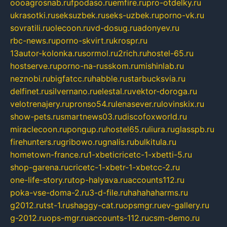
oooagrosnab.ru
fpodaso.ru
emfire.ru
pro-otdelky.ru
ukrasotki.ru
seksuzbek.ru
seks-uzbek.ru
porno-vk.ru
sovratili.ru
olecoon.ru
vd-dosug.ru
adonyev.ru
rbc-news.ru
porno-skvirt.ru
krospr.ru
13autor-kolonka.ru
sormol.ru
2rich.ru
hostel-65.ru
hostserve.ru
porno-na-russkom.ru
mishinlab.ru
neznobi.ru
bigfatcc.ru
habble.ru
starbucksvia.ru
delfinet.ru
silvernano.ru
elestal.ru
vektor-doroga.ru
velotrenajery.ru
pronso54.ru
lenasever.ru
lovinskix.ru
show-pets.ru
smartnews03.ru
discofoxworld.ru
miraclecoon.ru
pongup.ru
hostel65.ru
liura.ru
glasspb.ru
firehunters.ru
gribowo.ru
gnalis.ru
bulkitula.ru
hometown-france.ru
1-xbeticricetc-1-xbetti-5.ru
shop-garena.ru
cricetc-1-xbetr-1-xbetcc-2.ru
one-life-story.ru
top-halyava.ru
accounts112.ru
poka-vse-doma-2.ru
3-d-file.ru
hahahaharms.ru
g2012.ru
tst-1.ru
shaggy-cat.ru
opsmgr.ru
ev-gallery.ru
g-2012.ru
ops-mgr.ru
accounts-112.ru
csm-demo.ru