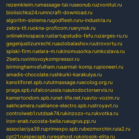
rezemkleim.ru
massage-tai.ru
seonub.ru
zvonitut.ru
biolisichka24.ru
mncraft-download.ru
algoritm-sistema.ru
godflesh.ru
ru-industria.ru
zebra-tlt.ru
okna-proficom.ru
erynok.ru
onlinekinospace.ru
startupstudio-fefu.ru
zarges-ru.ru
gegenjustizunrecht.ru
autobalashov.ru
utrovortu.ru
spiski-firm.ru
elara-m.ru
kinomusorka.ru
mkcslava.ru
2bets.ru
vintovoykompressor.ru
birminghamvsfulham.ru
sarmat-komp.ru
pioneeri.ru
amadis-chocolate.ru
shkurki-karakulya.ru
kanotiforet.spb.ru
tutmassage.ru
ecolog.org.ru
praga.spb.ru
falcorussia.ru
autodoctorservis.ru
kamertondom.spb.ru
net-life.net.ru
avto-vozim.ru
sakhcamera.ru
alliance-electro.spb.ru
stroyavt.ru
controlweb1.ru
tdsak74.ru
kinzozo-ru.ru
kvotka.ru
iron-snab.ru
costa-bella.ru
eugrus.pp.ru
associaciya39.ru
primexpo.spb.ru
bezmorchin.ru
ia2.ru
cpt21.ru
ispecspb.ru
regahost.ru
kolosok-elita.ru