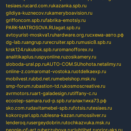
tesiaes.ru
card.com.ru
kazanka.spb.ru
gildiya-kuznecov.ru
kameryboavision.ru
griffoncom.spb.ru
fabrika-emotsiy.ru
PARK-MATROSOVA.RU
agat.spb.ru
avtoyurist-moskva1.ru
hardware.org.ru
схема-авто.рф
dg-lab.ru
angrup.ru
recruiter.spb.ru
music8.spb.ru
krsk124.ru
kubok.spb.ru
romanofforex.ru
analitikaplus.ru
spyonline.ru
zosikamery.ru
sloboda-ural.pp.ru
AUTO-COM.SU
hohota.net
alimy.ru
online-z.com
aromat-vostoka.ru
otdelkaexp.ru
mobilvest.ru
bbd.net.ru
mebelshop.msk.ru
smp-forum.ru
bastion-td.ru
kosmoscreative.ru
avrmotors.ru
art-galadesign.ru
tiffany-c.ru
ecostep-samara.ru
d-p.spb.ru
галактика73.рф
sko.com.ru
davitamebel-spb.ru
fotsis.ru
tesiaes.ru
kokoroyari.spb.ru
blesna-kazan.ru
mossilver.ru
lenderoq.ru
sergeydobrin.ru
tochkazvuka.msk.ru
people-of-art.ru
bezzubova.ru
clubtibet.ru
orior-aks.ru