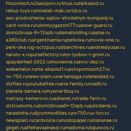
fincontech.ru
3sexporn.ru
1mus.ru
darksand.ru
rebus-toys.ru
minelab-msk.ru
rtdco.ru
seo-prodvizhenie-sajtov-stroitelnyh-kompanij.ru
card-voice.ru
rulonnyygazon177.ru
snow-guard.ru
domizbrusa-9x12spb.ru
demaholding.ru
aalse.ru
a380club.ru
argentinamia.ru
perkoka.ru
movie-one.ru
perk-oka.ru
g-octopus.ru
sibarchives.ru
andreislyusar.ru
naruto-x.ru
pursefactory.ru
tor-lyubov-i-grom.ru
spayderhed-2022.ru
movieone.ru
evro-dez.ru
webamator.ru
ma-absolut1.ru
avtopomosch27.ru
nv-750.ru
news-plain.ru
nertansaga.ru
delanalad.ru
dizfiles.ru
youtubefree.ru
aria-family.ru
roadli.ru
planeta-samara.ru
mysmartbuy.ru
matrasy-kemerovo.ru
ashanet.ru
trade-farm.ru
dotcustoms.ru
domizbrusa9x12spb.ru
autodamp.ru
narasimha.ru
djcommodities.ru
nv750.ru
x-ton.ru
newsplain.ru
cardvoice.ru
modopaper.ru
manunae.ru
gbget.ru
alfeihavsalnassr.ru
madoma.ru
tajuncos.ru