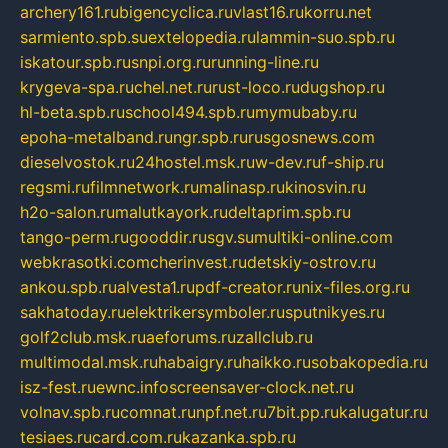
archery161.ru
bigencyclica.ru
vlast16.ru
korru.net
sarmiento.spb.su
extelopedia.ru
lammin-suo.spb.ru
iskatour.spb.ru
snpi.org.ru
running-line.ru
krygeva-spa.ru
chel.net.ru
rust-loco.ru
dugshop.ru
hl-beta.spb.ru
school494.spb.ru
mymubaby.ru
epoha-metalband.ru
ngr.spb.ru
rusgosnews.com
dieselvostok.ru
24hostel.msk.ru
w-dev.ru
f-ship.ru
regsmi.ru
filmnetwork.ru
malinasp.ru
kinosvin.ru
h2o-salon.ru
malutkayork.ru
deltaprim.spb.ru
tango-perm.ru
gooddir.ru
sgv.su
multiki-online.com
webkrasotki.com
cherinvest.ru
detskiy-ostrov.ru
ankou.spb.ru
alvesta1.ru
pdf-creator.ru
nix-files.org.ru
sakhatoday.ru
elektrikersymboler.ru
sputnikyes.ru
golf2club.msk.ru
aeforums.ru
zallclub.ru
multimodal.msk.ru
habaigry.ru
haikko.ru
sobakopedia.ru
isz-fest.ru
ewnc.info
screensaver-clock.net.ru
volnav.spb.ru
comnat.ru
npf.net.ru
7bit.pp.ru
kalugatur.ru
tesiaes.ru
card.com.ru
kazanka.spb.ru