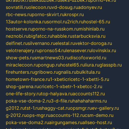
ukrasotki.ru
seksuzbek.ru
seks-uzbek.ru
porno-vk.ru
sovratili.ru
olecoon.ru
vd-dosug.ru
adonyev.ru
rbc-news.ru
porno-skvirt.ru
krospr.ru
13autor-kolonka.ru
sormol.ru
2rich.ru
hostel-65.ru
hostserve.ru
porno-na-russkom.ru
mishinlab.ru
neznobi.ru
bigfatcc.ru
habble.ru
starbucksvia.ru
delfinet.ru
silvernano.ru
elestal.ru
vektor-doroga.ru
velotrenajery.ru
pronso54.ru
lenasever.ru
lovinskix.ru
show-pets.ru
smartnews03.ru
discofoxworld.ru
miraclecoon.ru
pongup.ru
hostel65.ru
liura.ru
glasspb.ru
firehunters.ru
gribowo.ru
gnalis.ru
bulkitula.ru
hometown-france.ru
1-xbeticricetc-1-xbetti-5.ru
shop-garena.ru
cricetc-1-xbetr-1-xbetcc-2.ru
one-life-story.ru
top-halyava.ru
accounts112.ru
poka-vse-doma-2.ru
3-d-file.ru
hahahaharms.ru
g2012.ru
tst-1.ru
shaggy-cat.ru
opsmgr.ru
ev-gallery.ru
g-2012.ru
ops-mgr.ru
accounts-112.ru
csm-demo.ru
poka-vse-doma2.ru
airgungames.ru
allseo-host.ru