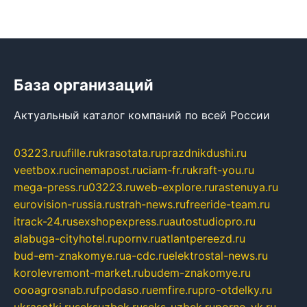
База организаций
Актуальный каталог компаний по всей России
03223.ru
ufille.ru
krasotata.ru
prazdnikdushi.ru
veetbox.ru
cinemapost.ru
ciam-fr.ru
kraft-you.ru
mega-press.ru
03223.ru
web-explore.ru
rastenuya.ru
eurovision-russia.ru
strah-news.ru
freeride-team.ru
itrack-24.ru
sexshopexpress.ru
autostudiopro.ru
alabuga-cityhotel.ru
pornv.ru
atlantpereezd.ru
bud-em-znakomye.ru
a-cdc.ru
elektrostal-news.ru
korolevremont-market.ru
budem-znakomye.ru
oooagrosnab.ru
fpodaso.ru
emfire.ru
pro-otdelky.ru