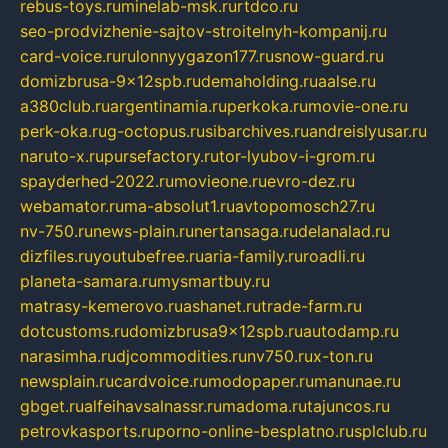
rebus-toys.ru
minelab-msk.ru
rtdco.ru
seo-prodvizhenie-sajtov-stroitelnyh-kompanij.ru
card-voice.ru
rulonnyygazon177.ru
snow-guard.ru
domizbrusa-9x12spb.ru
demaholding.ru
aalse.ru
a380club.ru
argentinamia.ru
perkoka.ru
movie-one.ru
perk-oka.ru
g-octopus.ru
sibarchives.ru
andreislyusar.ru
naruto-x.ru
pursefactory.ru
tor-lyubov-i-grom.ru
spayderhed-2022.ru
movieone.ru
evro-dez.ru
webamator.ru
ma-absolut1.ru
avtopomosch27.ru
nv-750.ru
news-plain.ru
nertansaga.ru
delanalad.ru
dizfiles.ru
youtubefree.ru
aria-family.ru
roadli.ru
planeta-samara.ru
mysmartbuy.ru
matrasy-kemerovo.ru
ashanet.ru
trade-farm.ru
dotcustoms.ru
domizbrusa9x12spb.ru
autodamp.ru
narasimha.ru
djcommodities.ru
nv750.ru
x-ton.ru
newsplain.ru
cardvoice.ru
modopaper.ru
manunae.ru
gbget.ru
alfeihavsalnassr.ru
madoma.ru
tajuncos.ru
petrovkasports.ru
porno-online-besplatno.ru
splclub.ru