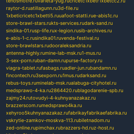
tehosmotre.ru
varieta-yug.ru
cricetc1xbetr1xbetcc2.ru
raytor-d.ru
atillagunn.ru
3d-file.ru
1xbeticricetc1xbetti5.ru
uafoot-statti.ru
e-abis1c.ru
store-brawl-stars.ru
kts-services.ru
dark-sand.ru
sindika-01.ru
sp-life.ru
x-legion.ru
sib-archives.ru
e-abis-1-c.ru
sindika01.ru
venda-festival.ru
store-brawlstars.ru
dooraleksandria.ru
antenna-highly.ru
mine-lab-msk.ru
1-mus.ru
3-sex-porn.ru
ban-damn.ru
purse-factory.ru
viagra-tablet.ru
fasbags.ru
adler-jun.ru
bandamn.ru
fincontech.ru
3sexporn.ru
1mus.ru
darksand.ru
rebus-toys.ru
minelab-msk.ru
alabuga-cityhotel.ru
medsprawo-4-ka.ru
2864420.ru
blagodarenie-spb.ru
zajmy24.ru
tovudyi-4-kuhnyanazakaz.ru
brazzerscom.ru
medsprawo4ka.ru
xehyroo5kuhnyanazakaz.ru
fabrikayfabrikaefabrika.ru
vskrytie-zamkov-moskva-113.ru
biletnadom.ru
zed-online.ru
pimchax.ru
brazzers-hd.ru
z-host.ru