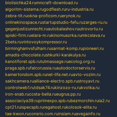
biolisichka24.ru
mncraft-download.ru
algoritm-sistema.ru
godflesh.ru
ru-industria.ru
zebra-tlt.ru
okna-proficom.ru
erynok.ru
onlinekinospace.ru
startupstudio-fefu.ru
zarges-ru.ru
gegenjustizunrecht.ru
autobalashov.ru
utrovortu.ru
spiski-firm.ru
elara-m.ru
kinomusorka.ru
mkcslava.ru
2bets.ru
vintovoykompressor.ru
birminghamvsfulham.ru
sarmat-komp.ru
pioneeri.ru
amadis-chocolate.ru
shkurki-karakulya.ru
kanotiforet.spb.ru
tutmassage.ru
ecolog.org.ru
praga.spb.ru
falcorussia.ru
autodoctorservis.ru
kamertondom.spb.ru
net-life.net.ru
avto-vozim.ru
sakhcamera.ru
alliance-electro.spb.ru
stroyavt.ru
controlweb1.ru
tdsak74.ru
kinzozo-ru.ru
kvotka.ru
iron-snab.ru
costa-bella.ru
eugrus.pp.ru
associaciya39.ru
primexpo.spb.ru
bezmorchin.ru
ia2.ru
cpt21.ru
ispecspb.ru
regahost.ru
kolosok-elita.ru
tae-kwon.ru
consrio.com.ru
insiam.ru
avegainfo.ru