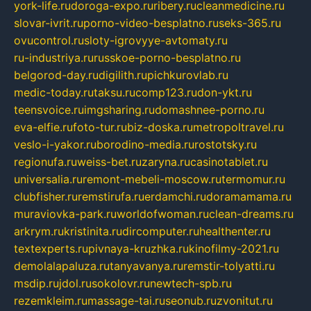
york-life.ru
doroga-expo.ru
ribery.ru
cleanmedicine.ru
slovar-ivrit.ru
porno-video-besplatno.ru
seks-365.ru
ovucontrol.ru
sloty-igrovyye-avtomaty.ru
ru-industriya.ru
russkoe-porno-besplatno.ru
belgorod-day.ru
digilith.ru
pichkurovlab.ru
medic-today.ru
taksu.ru
comp123.ru
don-ykt.ru
teensvoice.ru
imgsharing.ru
domashnee-porno.ru
eva-elfie.ru
foto-tur.ru
biz-doska.ru
metropoltravel.ru
veslo-i-yakor.ru
borodino-media.ru
rostotsky.ru
regionufa.ru
weiss-bet.ru
zaryna.ru
casinotablet.ru
universalia.ru
remont-mebeli-moscow.ru
termomur.ru
clubfisher.ru
remstirufa.ru
erdamchi.ru
doramamama.ru
muraviovka-park.ru
worldofwoman.ru
clean-dreams.ru
arkrym.ru
kristinita.ru
dircomputer.ru
healthenter.ru
textexperts.ru
pivnaya-kruzhka.ru
kinofilmy-2021.ru
demolalapaluza.ru
tanyavanya.ru
remstir-tolyatti.ru
msdip.ru
jdol.ru
sokolovr.ru
newtech-spb.ru
rezemkleim.ru
massage-tai.ru
seonub.ru
zvonitut.ru