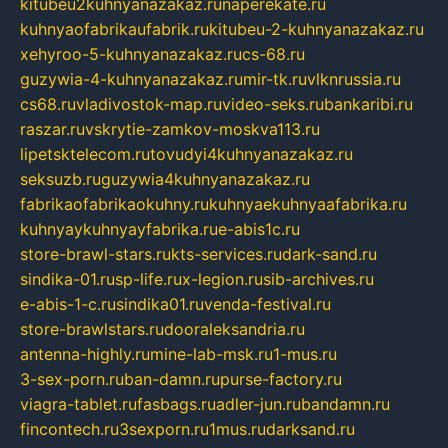
kitubeu2kuhnyanazakaz.ru
naperekate.ru
kuhnyaofabrikaufabrik.ru
kitubeu-2-kuhnyanazakaz.ru
xehyroo-5-kuhnyanazakaz.ru
cs-68.ru
guzywia-4-kuhnyanazakaz.ru
mir-tk.ru
vlknrussia.ru
cs68.ru
vladivostok-map.ru
video-seks.ru
bankaribi.ru
raszar.ru
vskrytie-zamkov-moskva113.ru
lipetsktelecom.ru
tovudyi4kuhnyanazakaz.ru
seksuzb.ru
guzywia4kuhnyanazakaz.ru
fabrikaofabrikaokuhny.ru
kuhnyaekuhnyaafabrika.ru
kuhnyaykuhnyayfabrika.ru
e-abis1c.ru
store-brawl-stars.ru
kts-services.ru
dark-sand.ru
sindika-01.ru
sp-life.ru
x-legion.ru
sib-archives.ru
e-abis-1-c.ru
sindika01.ru
venda-festival.ru
store-brawlstars.ru
dooraleksandria.ru
antenna-highly.ru
mine-lab-msk.ru
1-mus.ru
3-sex-porn.ru
ban-damn.ru
purse-factory.ru
viagra-tablet.ru
fasbags.ru
adler-jun.ru
bandamn.ru
fincontech.ru
3sexporn.ru
1mus.ru
darksand.ru