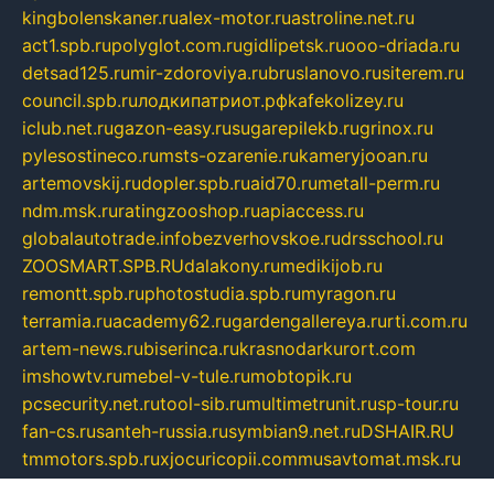
kingbolenskaner.ru
alex-motor.ru
astroline.net.ru
act1.spb.ru
polyglot.com.ru
gidlipetsk.ru
ooo-driada.ru
detsad125.ru
mir-zdoroviya.ru
bruslanovo.ru
siterem.ru
council.spb.ru
лодкипатриот.рф
kafekolizey.ru
iclub.net.ru
gazon-easy.ru
sugarepilekb.ru
grinox.ru
pylesostineco.ru
msts-ozarenie.ru
kameryjooan.ru
artemovskij.ru
dopler.spb.ru
aid70.ru
metall-perm.ru
ndm.msk.ru
ratingzooshop.ru
apiaccess.ru
globalautotrade.info
bezverhovskoe.ru
drsschool.ru
ZOOSMART.SPB.RU
dalakony.ru
medikijob.ru
remontt.spb.ru
photostudia.spb.ru
myragon.ru
terramia.ru
academy62.ru
gardengallereya.ru
rti.com.ru
artem-news.ru
biserinca.ru
krasnodarkurort.com
imshowtv.ru
mebel-v-tule.ru
mobtopik.ru
pcsecurity.net.ru
tool-sib.ru
multimetrunit.ru
sp-tour.ru
fan-cs.ru
santeh-russia.ru
symbian9.net.ru
DSHAIR.RU
tmmotors.spb.ru
xjocuricopii.com
musavtomat.msk.ru
obustrojdom.ru
sovetcik.ru
ybaranovskaya.ru