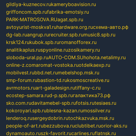
gildiya-kuznecov.ru
kameryboavision.ru
griffoncom.spb.ru
fabrika-emotsiy.ru
PARK-MATROSOVA.RU
agat.spb.ru
avtoyurist-moskva1.ru
hardware.org.ru
схема-авто.рф
dg-lab.ru
angrup.ru
recruiter.spb.ru
music8.spb.ru
krsk124.ru
kubok.spb.ru
romanofforex.ru
analitikaplus.ru
spyonline.ru
zosikamery.ru
sloboda-ural.pp.ru
AUTO-COM.SU
hohota.net
alimy.ru
online-z.com
aromat-vostoka.ru
otdelkaexp.ru
mobilvest.ru
bbd.net.ru
mebelshop.msk.ru
smp-forum.ru
bastion-td.ru
kosmoscreative.ru
avrmotors.ru
art-galadesign.ru
tiffany-c.ru
ecostep-samara.ru
d-p.spb.ru
галактика73.рф
sko.com.ru
davitamebel-spb.ru
fotsis.ru
tesiaes.ru
kokoroyari.spb.ru
blesna-kazan.ru
mossilver.ru
lenderoq.ru
sergeydobrin.ru
tochkazvuka.msk.ru
people-of-art.ru
bezzubova.ru
clubtibet.ru
orior-aks.ru
dynamoauto.ru
szk-favorit.ru
carlines.ru
flatnsk.ru