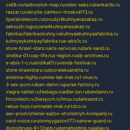
cs68.ru
vladivostok-map.ru
video-seks.ru
bankaribi.ru
raszar.ru
vskrytie-zamkov-moskva113.ru
lipetsktelecom.ru
tovudyi4kuhnyanazakaz.ru
seksuzb.ru
guzywia4kuhnyanazakaz.ru
fabrikaofabrikaokuhny.ru
kuhnyaekuhnyaafabrika.ru
kuhnyaykuhnyayfabrika.ru
e-abis1c.ru
store-brawl-stars.ru
kts-services.ru
dark-sand.ru
sindika-01.ru
sp-life.ru
x-legion.ru
sib-archives.ru
e-abis-1-c.ru
sindika01.ru
venda-festival.ru
store-brawlstars.ru
dooraleksandria.ru
antenna-highly.ru
mine-lab-msk.ru
1-mus.ru
3-sex-porn.ru
ban-damn.ru
purse-factory.ru
viagra-tablet.ru
fasbags.ru
adler-jun.ru
bandamn.ru
fincontech.ru
3sexporn.ru
1mus.ru
darksand.ru
rebus-toys.ru
minelab-msk.ru
rtdco.ru
seo-prodvizhenie-sajtov-stroitelnyh-kompanij.ru
card-voice.ru
rulonnyygazon177.ru
snow-guard.ru
domizbrusa-9x12spb.ru
demaholding.ru
aalse.ru