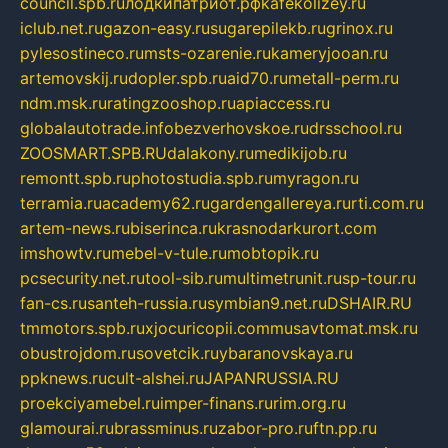
council.spb.ru
лодкипатриот.рф
kafekolizey.ru
iclub.net.ru
gazon-easy.ru
sugarepilekb.ru
grinox.ru
pylesostineco.ru
msts-ozarenie.ru
kameryjooan.ru
artemovskij.ru
dopler.spb.ru
aid70.ru
metall-perm.ru
ndm.msk.ru
ratingzooshop.ru
apiaccess.ru
globalautotrade.info
bezverhovskoe.ru
drsschool.ru
ZOOSMART.SPB.RU
dalakony.ru
medikijob.ru
remontt.spb.ru
photostudia.spb.ru
myragon.ru
terramia.ru
academy62.ru
gardengallereya.ru
rti.com.ru
artem-news.ru
biserinca.ru
krasnodarkurort.com
imshowtv.ru
mebel-v-tule.ru
mobtopik.ru
pcsecurity.net.ru
tool-sib.ru
multimetrunit.ru
sp-tour.ru
fan-cs.ru
santeh-russia.ru
symbian9.net.ru
DSHAIR.RU
tmmotors.spb.ru
xjocuricopii.com
musavtomat.msk.ru
obustrojdom.ru
sovetcik.ru
ybaranovskaya.ru
ppknews.ru
cult-alshei.ru
JAPANRUSSIA.RU
proekciyamebel.ru
imper-finans.ru
rim.org.ru
glamourai.ru
brassminus.ru
zabor-pro.ru
ftn.pp.ru