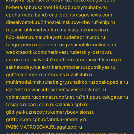
hl-beta.spb.ru
school494.spb.ru
mymubaby.ru
epoha-metalband.ru
ngr.spb.ru
rusgosnews.com
dieselvostok.ru
24hostel.msk.ru
w-dev.ru
f-ship.ru
regsmi.ru
filmnetwork.ru
malinasp.ru
kinosvin.ru
h2o-salon.ru
malutkayork.ru
deltaprim.spb.ru
tango-perm.ru
gooddir.ru
sgv.su
multiki-online.com
webkrasotki.com
cherinvest.ru
detskiy-ostrov.ru
ankou.spb.ru
alvesta1.ru
pdf-creator.ru
nix-files.org.ru
sakhatoday.ru
elektrikersymboler.ru
sputnikyes.ru
golf2club.msk.ru
aeforums.ru
zallclub.ru
multimodal.msk.ru
habaigry.ru
haikko.ru
sobakopedia.ru
isz-fest.ru
ewnc.info
screensaver-clock.net.ru
volnav.spb.ru
comnat.ru
npf.net.ru
7bit.pp.ru
kalugatur.ru
tesiaes.ru
card.com.ru
kazanka.spb.ru
gildiya-kuznecov.ru
kameryboavision.ru
griffoncom.spb.ru
fabrika-emotsiy.ru
PARK-MATROSOVA.RU
agat.spb.ru