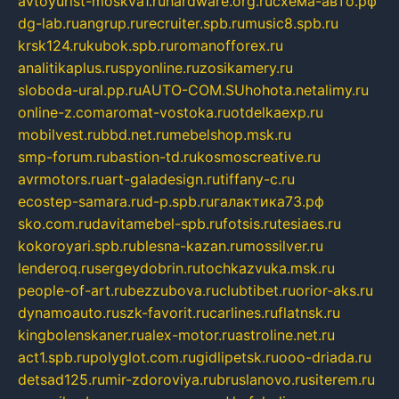
avtoyurist-moskva1.ru
hardware.org.ru
схема-авто.рф
dg-lab.ru
angrup.ru
recruiter.spb.ru
music8.spb.ru
krsk124.ru
kubok.spb.ru
romanofforex.ru
analitikaplus.ru
spyonline.ru
zosikamery.ru
sloboda-ural.pp.ru
AUTO-COM.SU
hohota.net
alimy.ru
online-z.com
aromat-vostoka.ru
otdelkaexp.ru
mobilvest.ru
bbd.net.ru
mebelshop.msk.ru
smp-forum.ru
bastion-td.ru
kosmoscreative.ru
avrmotors.ru
art-galadesign.ru
tiffany-c.ru
ecostep-samara.ru
d-p.spb.ru
галактика73.рф
sko.com.ru
davitamebel-spb.ru
fotsis.ru
tesiaes.ru
kokoroyari.spb.ru
blesna-kazan.ru
mossilver.ru
lenderoq.ru
sergeydobrin.ru
tochkazvuka.msk.ru
people-of-art.ru
bezzubova.ru
clubtibet.ru
orior-aks.ru
dynamoauto.ru
szk-favorit.ru
carlines.ru
flatnsk.ru
kingbolenskaner.ru
alex-motor.ru
astroline.net.ru
act1.spb.ru
polyglot.com.ru
gidlipetsk.ru
ooo-driada.ru
detsad125.ru
mir-zdoroviya.ru
bruslanovo.ru
siterem.ru