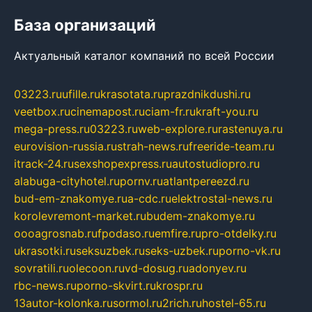
База организаций
Актуальный каталог компаний по всей России
03223.ru
ufille.ru
krasotata.ru
prazdnikdushi.ru
veetbox.ru
cinemapost.ru
ciam-fr.ru
kraft-you.ru
mega-press.ru
03223.ru
web-explore.ru
rastenuya.ru
eurovision-russia.ru
strah-news.ru
freeride-team.ru
itrack-24.ru
sexshopexpress.ru
autostudiopro.ru
alabuga-cityhotel.ru
pornv.ru
atlantpereezd.ru
bud-em-znakomye.ru
a-cdc.ru
elektrostal-news.ru
korolevremont-market.ru
budem-znakomye.ru
oooagrosnab.ru
fpodaso.ru
emfire.ru
pro-otdelky.ru
ukrasotki.ru
seksuzbek.ru
seks-uzbek.ru
porno-vk.ru
sovratili.ru
olecoon.ru
vd-dosug.ru
adonyev.ru
rbc-news.ru
porno-skvirt.ru
krospr.ru
13autor-kolonka.ru
sormol.ru
2rich.ru
hostel-65.ru