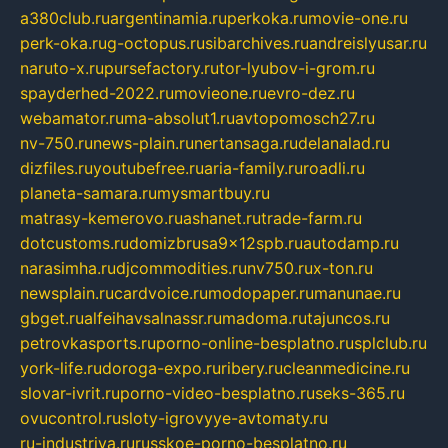
a380club.ru
argentinamia.ru
perkoka.ru
movie-one.ru
perk-oka.ru
g-octopus.ru
sibarchives.ru
andreislyusar.ru
naruto-x.ru
pursefactory.ru
tor-lyubov-i-grom.ru
spayderhed-2022.ru
movieone.ru
evro-dez.ru
webamator.ru
ma-absolut1.ru
avtopomosch27.ru
nv-750.ru
news-plain.ru
nertansaga.ru
delanalad.ru
dizfiles.ru
youtubefree.ru
aria-family.ru
roadli.ru
planeta-samara.ru
mysmartbuy.ru
matrasy-kemerovo.ru
ashanet.ru
trade-farm.ru
dotcustoms.ru
domizbrusa9x12spb.ru
autodamp.ru
narasimha.ru
djcommodities.ru
nv750.ru
x-ton.ru
newsplain.ru
cardvoice.ru
modopaper.ru
manunae.ru
gbget.ru
alfeihavsalnassr.ru
madoma.ru
tajuncos.ru
petrovkasports.ru
porno-online-besplatno.ru
splclub.ru
york-life.ru
doroga-expo.ru
ribery.ru
cleanmedicine.ru
slovar-ivrit.ru
porno-video-besplatno.ru
seks-365.ru
ovucontrol.ru
sloty-igrovyye-avtomaty.ru
ru-industriya.ru
russkoe-porno-besplatno.ru