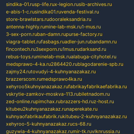
sindika-01.ru
sp-life.ru
x-legion.ru
sib-archives.ru
e-abis-1-c.ru
sindika01.ru
venda-festival.ru
store-brawlstars.ru
dooraleksandria.ru
antenna-highly.ru
mine-lab-msk.ru
1-mus.ru
3-sex-porn.ru
ban-damn.ru
purse-factory.ru
viagra-tablet.ru
fasbags.ru
adler-jun.ru
bandamn.ru
fincontech.ru
3sexporn.ru
1mus.ru
darksand.ru
rebus-toys.ru
minelab-msk.ru
alabuga-cityhotel.ru
medsprawo-4-ka.ru
2864420.ru
blagodarenie-spb.ru
zajmy24.ru
tovudyi-4-kuhnyanazakaz.ru
brazzerscom.ru
medsprawo4ka.ru
xehyroo5kuhnyanazakaz.ru
fabrikayfabrikaefabrika.ru
vskrytie-zamkov-moskva-113.ru
biletnadom.ru
zed-online.ru
pimchax.ru
brazzers-hd.ru
z-host.ru
kitubeu2kuhnyanazakaz.ru
naperekate.ru
kuhnyaofabrikaufabrik.ru
kitubeu-2-kuhnyanazakaz.ru
xehyroo-5-kuhnyanazakaz.ru
cs-68.ru
guzywia-4-kuhnyanazakaz.ru
mir-tk.ru
vlknrussia.ru