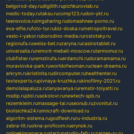
belgorod-day.ru
digilith.ru
pichkurovlab.ru
medic-today.ru
taksu.ru
comp123.ru
don-ykt.ru
teensvoice.ru
imgsharing.ru
domashnee-porno.ru
eva-elfie.ru
foto-tur.ru
biz-doska.ru
metropoltravel.ru
veslo-i-yakor.ru
borodino-media.ru
rostotsky.ru
regionufa.ru
weiss-bet.ru
zaryna.ru
casinotablet.ru
universalia.ru
remont-mebeli-moscow.ru
termomur.ru
clubfisher.ru
remstirufa.ru
erdamchi.ru
doramamama.ru
muraviovka-park.ru
worldofwoman.ru
clean-dreams.ru
arkrym.ru
kristinita.ru
dircomputer.ru
healthenter.ru
textexperts.ru
pivnaya-kruzhka.ru
kinofilmy-2021.ru
demolalapaluza.ru
tanyavanya.ru
remstir-tolyatti.ru
msdip.ru
jdol.ru
sokolovr.ru
newtech-spb.ru
rezemkleim.ru
massage-tai.ru
seonub.ru
zvonitut.ru
biolisichka24.ru
mncraft-download.ru
algoritm-sistema.ru
godflesh.ru
ru-industria.ru
zebra-tlt.ru
okna-proficom.ru
erynok.ru
onlinekinospace.ru
startupstudio-fefu.ru
zarges-ru.ru