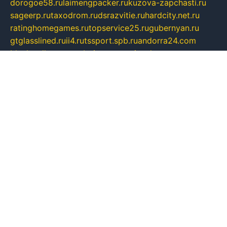
dorogoe58.ru
laimengpacker.ru
kuzova-zapchasti.ru
sageerp.ru
taxodrom.ru
dsrazvitie.ru
hardcity.net.ru
ratinghomegames.ru
topservice25.ru
gubernyan.ru
gtglasslined.ru
ii4.ru
tssport.spb.ru
andorra24.com
blackwallstreet.ru
oboimos.ru
optim-doors.com.ru
ikuch.ru
nycr.org.ru
npa21.ru
vremya-ch.spb.ru
desert000.ru
ivtorgi.ru
ifiori.ru
catalog-statei.ru
dcv.org.ru
spetsmaster174.ru
ipkameryhiseeu.ru
dum26.ru
ruspol.spb.ru
fr-opendp.ru
kam-solnyshko.ru
cheyenne-arapaho.ru
sevzapmetal.spb.ru
ted-lapidus.spb.ru
parasite-eliminator.ru
sigma-complete.ru
modernworld.ru
dama-moda.ru
eholot-group.ru
sk-nvkz.ru
DRONGOLD.RU
democratia2.ru
i-farmer.ru
mass-sport.org
jablonex.spb.ru
bookmess.ru
linkword.ru
refineua.com.ru
cs-spec.net.ru
altay-mebel.ru
DNK-THEATRE.RU
mechaniks.spb.ru
ipcamtechage.ru
skosta.ru
a-sun.ru
stroy-ldsp.ru
snowlands.org.ru