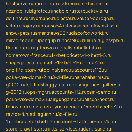
hostserve.ru
porno-na-russkom.ru
mishinlab.ru
neznobi.ru
bigfatcc.ru
habble.ru
starbucksvia.ru
delfinet.ru
silvernano.ru
elestal.ru
vektor-doroga.ru
velotrenajery.ru
pronso54.ru
lenasever.ru
lovinskix.ru
show-pets.ru
smartnews03.ru
discofoxworld.ru
miraclecoon.ru
pongup.ru
hostel65.ru
liura.ru
glasspb.ru
firehunters.ru
gribowo.ru
gnalis.ru
bulkitula.ru
hometown-france.ru
1-xbeticricetc-1-xbetti-5.ru
shop-garena.ru
cricetc-1-xbetr-1-xbetcc-2.ru
one-life-story.ru
top-halyava.ru
accounts112.ru
poka-vse-doma-2.ru
3-d-file.ru
hahahaharms.ru
g2012.ru
tst-1.ru
shaggy-cat.ru
opsmgr.ru
ev-gallery.ru
g-2012.ru
ops-mgr.ru
accounts-112.ru
csm-demo.ru
poka-vse-doma2.ru
airgungames.ru
allseo-host.ru
tehosmotre.ru
varieta-yug.ru
cricetc1xbetr1xbetcc2.ru
raytor-d.ru
atillagunn.ru
3d-file.ru
1xbeticricetc1xbetti5.ru
uafoot-statti.ru
e-abis1c.ru
store-brawl-stars.ru
kts-services.ru
dark-sand.ru