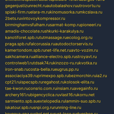
gegenjustizunrecht.ru
autobalashov.ru
utrovortu.ru
spiski-firm.ru
elara-m.ru
kinomusorka.ru
mkcslava.ru
2bets.ru
vintovoykompressor.ru
birminghamvsfulham.ru
sarmat-komp.ru
pioneeri.ru
amadis-chocolate.ru
shkurki-karakulya.ru
kanotiforet.spb.ru
tutmassage.ru
ecolog.org.ru
praga.spb.ru
falcorussia.ru
autodoctorservis.ru
kamertondom.spb.ru
net-life.net.ru
avto-vozim.ru
sakhcamera.ru
alliance-electro.spb.ru
stroyavt.ru
controlweb1.ru
tdsak74.ru
kinzozo-ru.ru
kvotka.ru
iron-snab.ru
costa-bella.ru
eugrus.pp.ru
associaciya39.ru
primexpo.spb.ru
bezmorchin.ru
ia2.ru
cpt21.ru
ispecspb.ru
regahost.ru
kolosok-elita.ru
tae-kwon.ru
consrio.com.ru
insiam.ru
avegainfo.ru
archery161.ru
bigencyclica.ru
vlast16.ru
korru.net
sarmiento.spb.su
extelopedia.ru
lammin-suo.spb.ru
iskatour.spb.ru
snpi.org.ru
running-line.ru
krygeva-spa.ru
chel.net.ru
rust-loco.ru
dugshop.ru