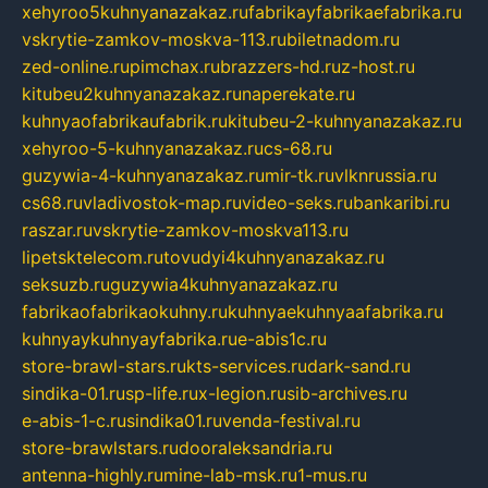
xehyroo5kuhnyanazakaz.ru
fabrikayfabrikaefabrika.ru
vskrytie-zamkov-moskva-113.ru
biletnadom.ru
zed-online.ru
pimchax.ru
brazzers-hd.ru
z-host.ru
kitubeu2kuhnyanazakaz.ru
naperekate.ru
kuhnyaofabrikaufabrik.ru
kitubeu-2-kuhnyanazakaz.ru
xehyroo-5-kuhnyanazakaz.ru
cs-68.ru
guzywia-4-kuhnyanazakaz.ru
mir-tk.ru
vlknrussia.ru
cs68.ru
vladivostok-map.ru
video-seks.ru
bankaribi.ru
raszar.ru
vskrytie-zamkov-moskva113.ru
lipetsktelecom.ru
tovudyi4kuhnyanazakaz.ru
seksuzb.ru
guzywia4kuhnyanazakaz.ru
fabrikaofabrikaokuhny.ru
kuhnyaekuhnyaafabrika.ru
kuhnyaykuhnyayfabrika.ru
e-abis1c.ru
store-brawl-stars.ru
kts-services.ru
dark-sand.ru
sindika-01.ru
sp-life.ru
x-legion.ru
sib-archives.ru
e-abis-1-c.ru
sindika01.ru
venda-festival.ru
store-brawlstars.ru
dooraleksandria.ru
antenna-highly.ru
mine-lab-msk.ru
1-mus.ru