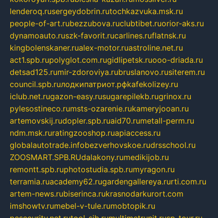
lenderoq.ru
sergeydobrin.ru
tochkazvuka.msk.ru
people-of-art.ru
bezzubova.ru
clubtibet.ru
orior-aks.ru
dynamoauto.ru
szk-favorit.ru
carlines.ru
flatnsk.ru
kingbolenskaner.ru
alex-motor.ru
astroline.net.ru
act1.spb.ru
polyglot.com.ru
gidlipetsk.ru
ooo-driada.ru
detsad125.ru
mir-zdoroviya.ru
bruslanovo.ru
siterem.ru
council.spb.ru
лодкипатриот.рф
kafekolizey.ru
iclub.net.ru
gazon-easy.ru
sugarepilekb.ru
grinox.ru
pylesostineco.ru
msts-ozarenie.ru
kameryjooan.ru
artemovskij.ru
dopler.spb.ru
aid70.ru
metall-perm.ru
ndm.msk.ru
ratingzooshop.ru
apiaccess.ru
globalautotrade.info
bezverhovskoe.ru
drsschool.ru
ZOOSMART.SPB.RU
dalakony.ru
medikijob.ru
remontt.spb.ru
photostudia.spb.ru
myragon.ru
terramia.ru
academy62.ru
gardengallereya.ru
rti.com.ru
artem-news.ru
biserinca.ru
krasnodarkurort.com
imshowtv.ru
mebel-v-tule.ru
mobtopik.ru