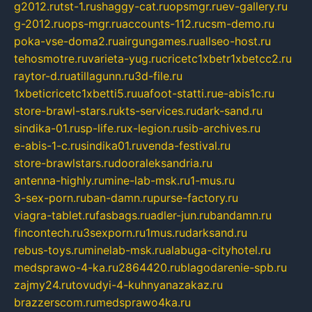
g2012.ru
tst-1.ru
shaggy-cat.ru
opsmgr.ru
ev-gallery.ru
g-2012.ru
ops-mgr.ru
accounts-112.ru
csm-demo.ru
poka-vse-doma2.ru
airgungames.ru
allseo-host.ru
tehosmotre.ru
varieta-yug.ru
cricetc1xbetr1xbetcc2.ru
raytor-d.ru
atillagunn.ru
3d-file.ru
1xbeticricetc1xbetti5.ru
uafoot-statti.ru
e-abis1c.ru
store-brawl-stars.ru
kts-services.ru
dark-sand.ru
sindika-01.ru
sp-life.ru
x-legion.ru
sib-archives.ru
e-abis-1-c.ru
sindika01.ru
venda-festival.ru
store-brawlstars.ru
dooraleksandria.ru
antenna-highly.ru
mine-lab-msk.ru
1-mus.ru
3-sex-porn.ru
ban-damn.ru
purse-factory.ru
viagra-tablet.ru
fasbags.ru
adler-jun.ru
bandamn.ru
fincontech.ru
3sexporn.ru
1mus.ru
darksand.ru
rebus-toys.ru
minelab-msk.ru
alabuga-cityhotel.ru
medsprawo-4-ka.ru
2864420.ru
blagodarenie-spb.ru
zajmy24.ru
tovudyi-4-kuhnyanazakaz.ru
brazzerscom.ru
medsprawo4ka.ru