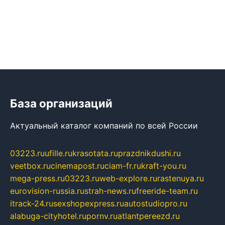
База организаций
Актуальный каталог компаний по всей России
03223.ru
ufille.ru
krasotata.ru
prazdnikdushi.ru
veetbox.ru
cinemapost.ru
ciam-fr.ru
kraft-you.ru
mega-press.ru
03223.ru
web-explore.ru
rastenuya.ru
eurovision-russia.ru
strah-news.ru
freeride-team.ru
itrack-24.ru
sexshopexpress.ru
autostudiopro.ru
alabuga-cityhotel.ru
pornv.ru
atlantpereezd.ru