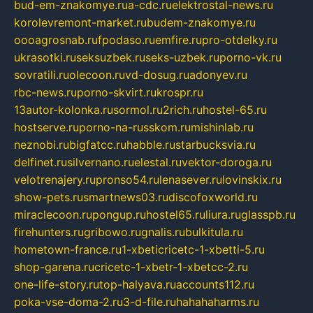
bud-em-znakomye.ru
a-cdc.ru
elektrostal-news.ru
korolevremont-market.ru
budem-znakomye.ru
oooagrosnab.ru
fpodaso.ru
emfire.ru
pro-otdelky.ru
ukrasotki.ru
seksuzbek.ru
seks-uzbek.ru
porno-vk.ru
sovratili.ru
olecoon.ru
vd-dosug.ru
adonyev.ru
rbc-news.ru
porno-skvirt.ru
krospr.ru
13autor-kolonka.ru
sormol.ru
2rich.ru
hostel-65.ru
hostserve.ru
porno-na-russkom.ru
mishinlab.ru
neznobi.ru
bigfatcc.ru
habble.ru
starbucksvia.ru
delfinet.ru
silvernano.ru
elestal.ru
vektor-doroga.ru
velotrenajery.ru
pronso54.ru
lenasever.ru
lovinskix.ru
show-pets.ru
smartnews03.ru
discofoxworld.ru
miraclecoon.ru
pongup.ru
hostel65.ru
liura.ru
glasspb.ru
firehunters.ru
gribowo.ru
gnalis.ru
bulkitula.ru
hometown-france.ru
1-xbeticricetc-1-xbetti-5.ru
shop-garena.ru
cricetc-1-xbetr-1-xbetcc-2.ru
one-life-story.ru
top-halyava.ru
accounts112.ru
poka-vse-doma-2.ru
3-d-file.ru
hahahaharms.ru