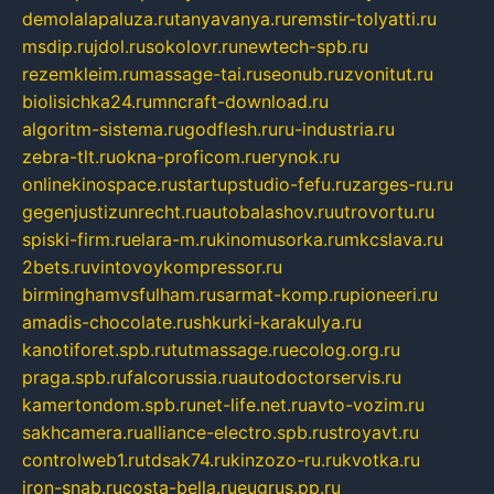
demolalapaluza.ru
tanyavanya.ru
remstir-tolyatti.ru
msdip.ru
jdol.ru
sokolovr.ru
newtech-spb.ru
rezemkleim.ru
massage-tai.ru
seonub.ru
zvonitut.ru
biolisichka24.ru
mncraft-download.ru
algoritm-sistema.ru
godflesh.ru
ru-industria.ru
zebra-tlt.ru
okna-proficom.ru
erynok.ru
onlinekinospace.ru
startupstudio-fefu.ru
zarges-ru.ru
gegenjustizunrecht.ru
autobalashov.ru
utrovortu.ru
spiski-firm.ru
elara-m.ru
kinomusorka.ru
mkcslava.ru
2bets.ru
vintovoykompressor.ru
birminghamvsfulham.ru
sarmat-komp.ru
pioneeri.ru
amadis-chocolate.ru
shkurki-karakulya.ru
kanotiforet.spb.ru
tutmassage.ru
ecolog.org.ru
praga.spb.ru
falcorussia.ru
autodoctorservis.ru
kamertondom.spb.ru
net-life.net.ru
avto-vozim.ru
sakhcamera.ru
alliance-electro.spb.ru
stroyavt.ru
controlweb1.ru
tdsak74.ru
kinzozo-ru.ru
kvotka.ru
iron-snab.ru
costa-bella.ru
eugrus.pp.ru