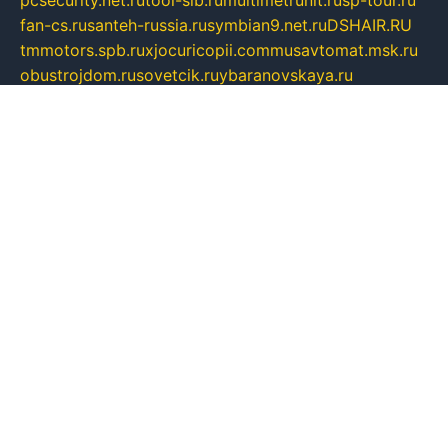
pcsecurity.net.ru
tool-sib.ru
multimetrunit.ru
sp-tour.ru
fan-cs.ru
santeh-russia.ru
symbian9.net.ru
DSHAIR.RU
tmmotors.spb.ru
xjocuricopii.com
musavtomat.msk.ru
obustrojdom.ru
sovetcik.ru
ybaranovskaya.ru
ppknews.ru
cult-alshei.ru
JAPANRUSSIA.RU
proekciyamebel.ru
imper-finans.ru
rim.org.ru
glamourai.ru
brassminus.ru
zabor-pro.ru
ftn.pp.ru
dorogoe58.ru
laimengpacker.ru
kuzova-zapchasti.ru
sageerp.ru
taxodrom.ru
dsrazvitie.ru
hardcity.net.ru
ratinghomegames.ru
topservice25.ru
gubernyan.ru
gtglasslined.ru
ii4.ru
tssport.spb.ru
andorra24.com
blackwallstreet.ru
oboimos.ru
optim-doors.com.ru
ikuch.ru
nycr.org.ru
npa21.ru
vremya-ch.spb.ru
desert000.ru
ivtorgi.ru
ifiori.ru
catalog-statei.ru
dcv.org.ru
spetsmaster174.ru
ipkameryhiseeu.ru
dum26.ru
ruspol.spb.ru
fr-opendp.ru
kam-solnyshko.ru
cheyenne-arapaho.ru
sevzapmetal.spb.ru
ted-lapidus.spb.ru
parasite-eliminator.ru