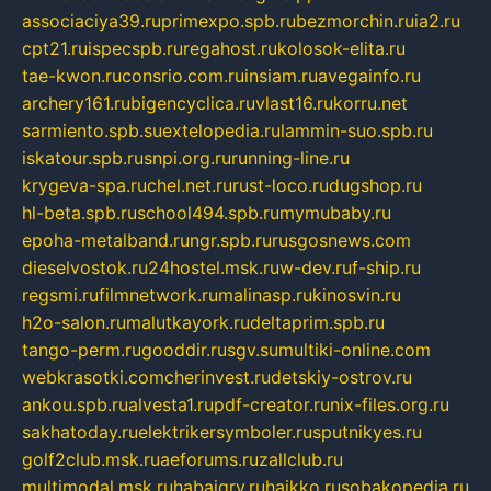
associaciya39.ru
primexpo.spb.ru
bezmorchin.ru
ia2.ru
cpt21.ru
ispecspb.ru
regahost.ru
kolosok-elita.ru
tae-kwon.ru
consrio.com.ru
insiam.ru
avegainfo.ru
archery161.ru
bigencyclica.ru
vlast16.ru
korru.net
sarmiento.spb.su
extelopedia.ru
lammin-suo.spb.ru
iskatour.spb.ru
snpi.org.ru
running-line.ru
krygeva-spa.ru
chel.net.ru
rust-loco.ru
dugshop.ru
hl-beta.spb.ru
school494.spb.ru
mymubaby.ru
epoha-metalband.ru
ngr.spb.ru
rusgosnews.com
dieselvostok.ru
24hostel.msk.ru
w-dev.ru
f-ship.ru
regsmi.ru
filmnetwork.ru
malinasp.ru
kinosvin.ru
h2o-salon.ru
malutkayork.ru
deltaprim.spb.ru
tango-perm.ru
gooddir.ru
sgv.su
multiki-online.com
webkrasotki.com
cherinvest.ru
detskiy-ostrov.ru
ankou.spb.ru
alvesta1.ru
pdf-creator.ru
nix-files.org.ru
sakhatoday.ru
elektrikersymboler.ru
sputnikyes.ru
golf2club.msk.ru
aeforums.ru
zallclub.ru
multimodal.msk.ru
habaigry.ru
haikko.ru
sobakopedia.ru