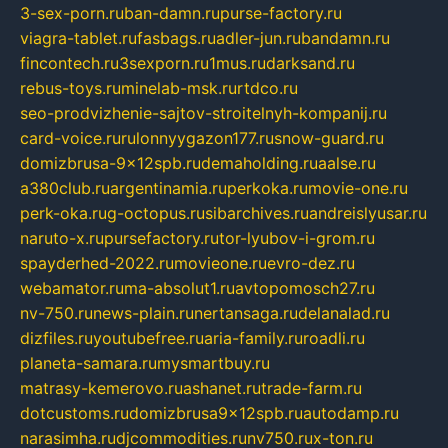
3-sex-porn.ru
ban-damn.ru
purse-factory.ru
viagra-tablet.ru
fasbags.ru
adler-jun.ru
bandamn.ru
fincontech.ru
3sexporn.ru
1mus.ru
darksand.ru
rebus-toys.ru
minelab-msk.ru
rtdco.ru
seo-prodvizhenie-sajtov-stroitelnyh-kompanij.ru
card-voice.ru
rulonnyygazon177.ru
snow-guard.ru
domizbrusa-9x12spb.ru
demaholding.ru
aalse.ru
a380club.ru
argentinamia.ru
perkoka.ru
movie-one.ru
perk-oka.ru
g-octopus.ru
sibarchives.ru
andreislyusar.ru
naruto-x.ru
pursefactory.ru
tor-lyubov-i-grom.ru
spayderhed-2022.ru
movieone.ru
evro-dez.ru
webamator.ru
ma-absolut1.ru
avtopomosch27.ru
nv-750.ru
news-plain.ru
nertansaga.ru
delanalad.ru
dizfiles.ru
youtubefree.ru
aria-family.ru
roadli.ru
planeta-samara.ru
mysmartbuy.ru
matrasy-kemerovo.ru
ashanet.ru
trade-farm.ru
dotcustoms.ru
domizbrusa9x12spb.ru
autodamp.ru
narasimha.ru
djcommodities.ru
nv750.ru
x-ton.ru