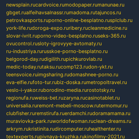
newsplain.ru
cardvoice.ru
modopaper.ru
manunae.ru
gbget.ru
alfeihavsalnassr.ru
madoma.ru
tajuncos.ru
petrovkasports.ru
porno-online-besplatno.ru
splclub.ru
york-life.ru
doroga-expo.ru
ribery.ru
cleanmedicine.ru
slovar-ivrit.ru
porno-video-besplatno.ru
seks-365.ru
ovucontrol.ru
sloty-igrovyye-avtomaty.ru
ru-industriya.ru
russkoe-porno-besplatno.ru
belgorod-day.ru
digilith.ru
pichkurovlab.ru
medic-today.ru
taksu.ru
comp123.ru
don-ykt.ru
teensvoice.ru
imgsharing.ru
domashnee-porno.ru
eva-elfie.ru
foto-tur.ru
biz-doska.ru
metropoltravel.ru
veslo-i-yakor.ru
borodino-media.ru
rostotsky.ru
regionufa.ru
weiss-bet.ru
zaryna.ru
casinotablet.ru
universalia.ru
remont-mebeli-moscow.ru
termomur.ru
clubfisher.ru
remstirufa.ru
erdamchi.ru
doramamama.ru
muraviovka-park.ru
worldofwoman.ru
clean-dreams.ru
arkrym.ru
kristinita.ru
dircomputer.ru
healthenter.ru
textexperts.ru
pivnaya-kruzhka.ru
kinofilmy-2021.ru