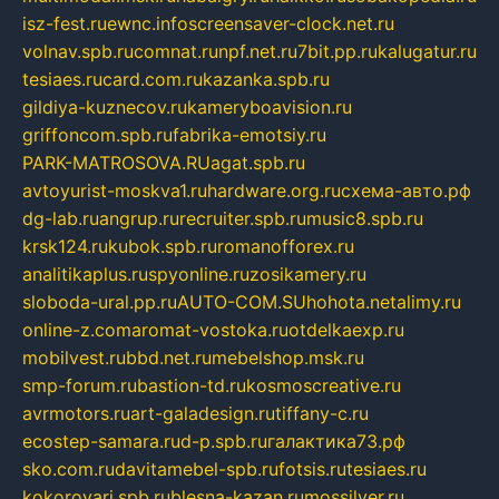
isz-fest.ru
ewnc.info
screensaver-clock.net.ru
volnav.spb.ru
comnat.ru
npf.net.ru
7bit.pp.ru
kalugatur.ru
tesiaes.ru
card.com.ru
kazanka.spb.ru
gildiya-kuznecov.ru
kameryboavision.ru
griffoncom.spb.ru
fabrika-emotsiy.ru
PARK-MATROSOVA.RU
agat.spb.ru
avtoyurist-moskva1.ru
hardware.org.ru
схема-авто.рф
dg-lab.ru
angrup.ru
recruiter.spb.ru
music8.spb.ru
krsk124.ru
kubok.spb.ru
romanofforex.ru
analitikaplus.ru
spyonline.ru
zosikamery.ru
sloboda-ural.pp.ru
AUTO-COM.SU
hohota.net
alimy.ru
online-z.com
aromat-vostoka.ru
otdelkaexp.ru
mobilvest.ru
bbd.net.ru
mebelshop.msk.ru
smp-forum.ru
bastion-td.ru
kosmoscreative.ru
avrmotors.ru
art-galadesign.ru
tiffany-c.ru
ecostep-samara.ru
d-p.spb.ru
галактика73.рф
sko.com.ru
davitamebel-spb.ru
fotsis.ru
tesiaes.ru
kokoroyari.spb.ru
blesna-kazan.ru
mossilver.ru