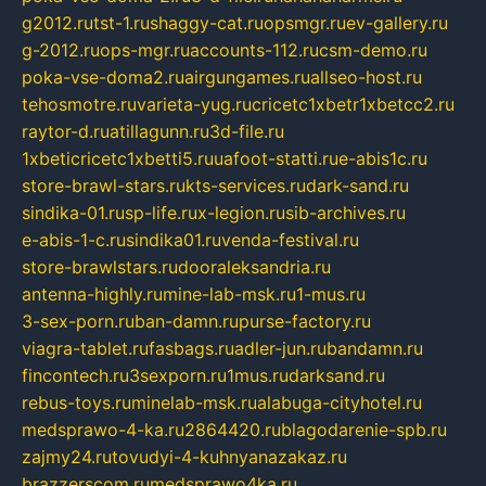
g2012.ru
tst-1.ru
shaggy-cat.ru
opsmgr.ru
ev-gallery.ru
g-2012.ru
ops-mgr.ru
accounts-112.ru
csm-demo.ru
poka-vse-doma2.ru
airgungames.ru
allseo-host.ru
tehosmotre.ru
varieta-yug.ru
cricetc1xbetr1xbetcc2.ru
raytor-d.ru
atillagunn.ru
3d-file.ru
1xbeticricetc1xbetti5.ru
uafoot-statti.ru
e-abis1c.ru
store-brawl-stars.ru
kts-services.ru
dark-sand.ru
sindika-01.ru
sp-life.ru
x-legion.ru
sib-archives.ru
e-abis-1-c.ru
sindika01.ru
venda-festival.ru
store-brawlstars.ru
dooraleksandria.ru
antenna-highly.ru
mine-lab-msk.ru
1-mus.ru
3-sex-porn.ru
ban-damn.ru
purse-factory.ru
viagra-tablet.ru
fasbags.ru
adler-jun.ru
bandamn.ru
fincontech.ru
3sexporn.ru
1mus.ru
darksand.ru
rebus-toys.ru
minelab-msk.ru
alabuga-cityhotel.ru
medsprawo-4-ka.ru
2864420.ru
blagodarenie-spb.ru
zajmy24.ru
tovudyi-4-kuhnyanazakaz.ru
brazzerscom.ru
medsprawo4ka.ru