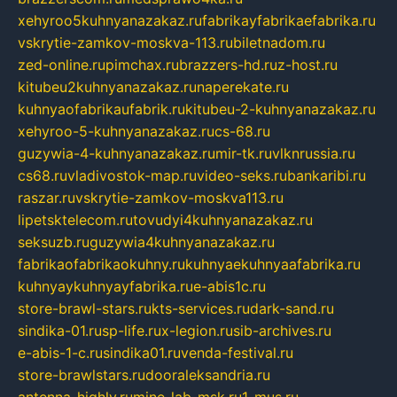
xehyroo5kuhnyanazakaz.ru
fabrikayfabrikaefabrika.ru
vskrytie-zamkov-moskva-113.ru
biletnadom.ru
zed-online.ru
pimchax.ru
brazzers-hd.ru
z-host.ru
kitubeu2kuhnyanazakaz.ru
naperekate.ru
kuhnyaofabrikaufabrik.ru
kitubeu-2-kuhnyanazakaz.ru
xehyroo-5-kuhnyanazakaz.ru
cs-68.ru
guzywia-4-kuhnyanazakaz.ru
mir-tk.ru
vlknrussia.ru
cs68.ru
vladivostok-map.ru
video-seks.ru
bankaribi.ru
raszar.ru
vskrytie-zamkov-moskva113.ru
lipetsktelecom.ru
tovudyi4kuhnyanazakaz.ru
seksuzb.ru
guzywia4kuhnyanazakaz.ru
fabrikaofabrikaokuhny.ru
kuhnyaekuhnyaafabrika.ru
kuhnyaykuhnyayfabrika.ru
e-abis1c.ru
store-brawl-stars.ru
kts-services.ru
dark-sand.ru
sindika-01.ru
sp-life.ru
x-legion.ru
sib-archives.ru
e-abis-1-c.ru
sindika01.ru
venda-festival.ru
store-brawlstars.ru
dooraleksandria.ru