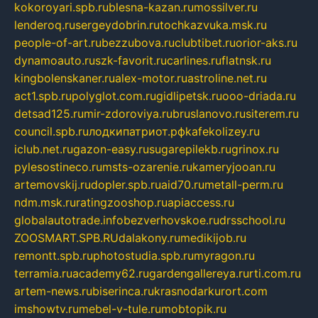
kokoroyari.spb.ru
blesna-kazan.ru
mossilver.ru
lenderoq.ru
sergeydobrin.ru
tochkazvuka.msk.ru
people-of-art.ru
bezzubova.ru
clubtibet.ru
orior-aks.ru
dynamoauto.ru
szk-favorit.ru
carlines.ru
flatnsk.ru
kingbolenskaner.ru
alex-motor.ru
astroline.net.ru
act1.spb.ru
polyglot.com.ru
gidlipetsk.ru
ooo-driada.ru
detsad125.ru
mir-zdoroviya.ru
bruslanovo.ru
siterem.ru
council.spb.ru
лодкипатриот.рф
kafekolizey.ru
iclub.net.ru
gazon-easy.ru
sugarepilekb.ru
grinox.ru
pylesostineco.ru
msts-ozarenie.ru
kameryjooan.ru
artemovskij.ru
dopler.spb.ru
aid70.ru
metall-perm.ru
ndm.msk.ru
ratingzooshop.ru
apiaccess.ru
globalautotrade.info
bezverhovskoe.ru
drsschool.ru
ZOOSMART.SPB.RU
dalakony.ru
medikijob.ru
remontt.spb.ru
photostudia.spb.ru
myragon.ru
terramia.ru
academy62.ru
gardengallereya.ru
rti.com.ru
artem-news.ru
biserinca.ru
krasnodarkurort.com
imshowtv.ru
mebel-v-tule.ru
mobtopik.ru