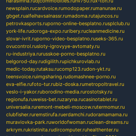
narasimha.ru
djcommodities.ru
nv750.ru
x-ton.ru
newsplain.ru
cardvoice.ru
modopaper.ru
manunae.ru
gbget.ru
alfeihavsalnassr.ru
madoma.ru
tajuncos.ru
petrovkasports.ru
porno-online-besplatno.ru
splclub.ru
york-life.ru
doroga-expo.ru
ribery.ru
cleanmedicine.ru
slovar-ivrit.ru
porno-video-besplatno.ru
seks-365.ru
ovucontrol.ru
sloty-igrovyye-avtomaty.ru
ru-industriya.ru
russkoe-porno-besplatno.ru
belgorod-day.ru
digilith.ru
pichkurovlab.ru
medic-today.ru
taksu.ru
comp123.ru
don-ykt.ru
teensvoice.ru
imgsharing.ru
domashnee-porno.ru
eva-elfie.ru
foto-tur.ru
biz-doska.ru
metropoltravel.ru
veslo-i-yakor.ru
borodino-media.ru
rostotsky.ru
regionufa.ru
weiss-bet.ru
zaryna.ru
casinotablet.ru
universalia.ru
remont-mebeli-moscow.ru
termomur.ru
clubfisher.ru
remstirufa.ru
erdamchi.ru
doramamama.ru
muraviovka-park.ru
worldofwoman.ru
clean-dreams.ru
arkrym.ru
kristinita.ru
dircomputer.ru
healthenter.ru