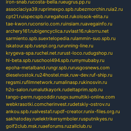
iron-snab.ru
costa-bella.ru
eugrus.pp.ru
associaciya39.ru
primexpo.spb.ru
bezmorchin.ru
ia2.ru
cpt21.ru
ispecspb.ru
regahost.ru
kolosok-elita.ru
tae-kwon.ru
consrio.com.ru
insiam.ru
avegainfo.ru
archery161.ru
bigencyclica.ru
vlast16.ru
korru.net
sarmiento.spb.su
extelopedia.ru
lammin-suo.spb.ru
iskatour.spb.ru
snpi.org.ru
running-line.ru
krygeva-spa.ru
chel.net.ru
rust-loco.ru
dugshop.ru
hl-beta.spb.ru
school494.spb.ru
mymubaby.ru
epoha-metalband.ru
ngr.spb.ru
rusgosnews.com
dieselvostok.ru
24hostel.msk.ru
w-dev.ru
f-ship.ru
regsmi.ru
filmnetwork.ru
malinasp.ru
kinosvin.ru
h2o-salon.ru
malutkayork.ru
deltaprim.spb.ru
tango-perm.ru
gooddir.ru
sgv.su
multiki-online.com
webkrasotki.com
cherinvest.ru
detskiy-ostrov.ru
ankou.spb.ru
alvesta1.ru
pdf-creator.ru
nix-files.org.ru
sakhatoday.ru
elektrikersymboler.ru
sputnikyes.ru
golf2club.msk.ru
aeforums.ru
zallclub.ru