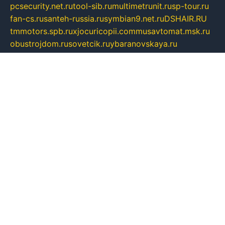
pcsecurity.net.ru
tool-sib.ru
multimetrunit.ru
sp-tour.ru
fan-cs.ru
santeh-russia.ru
symbian9.net.ru
DSHAIR.RU
tmmotors.spb.ru
xjocuricopii.com
musavtomat.msk.ru
obustrojdom.ru
sovetcik.ru
ybaranovskaya.ru
ppknews.ru
cult-alshei.ru
JAPANRUSSIA.RU
proekciyamebel.ru
imper-finans.ru
rim.org.ru
glamourai.ru
brassminus.ru
zabor-pro.ru
ftn.pp.ru
dorogoe58.ru
laimengpacker.ru
kuzova-zapchasti.ru
sageerp.ru
taxodrom.ru
dsrazvitie.ru
hardcity.net.ru
ratinghomegames.ru
topservice25.ru
gubernyan.ru
gtglasslined.ru
ii4.ru
tssport.spb.ru
andorra24.com
blackwallstreet.ru
oboimos.ru
optim-doors.com.ru
ikuch.ru
nycr.org.ru
npa21.ru
vremya-ch.spb.ru
desert000.ru
ivtorgi.ru
ifiori.ru
catalog-statei.ru
dcv.org.ru
spetsmaster174.ru
ipkameryhiseeu.ru
dum26.ru
ruspol.spb.ru
fr-opendp.ru
kam-solnyshko.ru
cheyenne-arapaho.ru
sevzapmetal.spb.ru
ted-lapidus.spb.ru
parasite-eliminator.ru