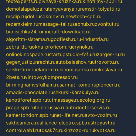
textexperts.ru
pivnaya-kruzhka.ru
kinofilmy-2021.ru
demolalapaluza.ru
tanyavanya.ru
remstir-tolyatti.ru
msdip.ru
jdol.ru
sokolovr.ru
newtech-spb.ru
rezemkleim.ru
massage-tai.ru
seonub.ru
zvonitut.ru
biolisichka24.ru
mncraft-download.ru
algoritm-sistema.ru
godflesh.ru
ru-industria.ru
zebra-tlt.ru
okna-proficom.ru
erynok.ru
onlinekinospace.ru
startupstudio-fefu.ru
zarges-ru.ru
gegenjustizunrecht.ru
autobalashov.ru
utrovortu.ru
spiski-firm.ru
elara-m.ru
kinomusorka.ru
mkcslava.ru
2bets.ru
vintovoykompressor.ru
birminghamvsfulham.ru
sarmat-komp.ru
pioneeri.ru
amadis-chocolate.ru
shkurki-karakulya.ru
kanotiforet.spb.ru
tutmassage.ru
ecolog.org.ru
praga.spb.ru
falcorussia.ru
autodoctorservis.ru
kamertondom.spb.ru
net-life.net.ru
avto-vozim.ru
sakhcamera.ru
alliance-electro.spb.ru
stroyavt.ru
controlweb1.ru
tdsak74.ru
kinzozo-ru.ru
kvotka.ru