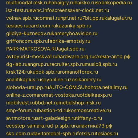
multimodal.msk.ru
habaigry.ru
haikko.ru
sobakopedia.ru
isz-fest.ru
ewnc.info
screensaver-clock.net.ru
volnav.spb.ru
comnat.ru
npf.net.ru
7bit.pp.ru
kalugatur.ru
tesiaes.ru
card.com.ru
kazanka.spb.ru
gildiya-kuznecov.ru
kameryboavision.ru
griffoncom.spb.ru
fabrika-emotsiy.ru
PARK-MATROSOVA.RU
agat.spb.ru
avtoyurist-moskva1.ru
hardware.org.ru
схема-авто.рф
dg-lab.ru
angrup.ru
recruiter.spb.ru
music8.spb.ru
krsk124.ru
kubok.spb.ru
romanofforex.ru
analitikaplus.ru
spyonline.ru
zosikamery.ru
sloboda-ural.pp.ru
AUTO-COM.SU
hohota.net
alimy.ru
online-z.com
aromat-vostoka.ru
otdelkaexp.ru
mobilvest.ru
bbd.net.ru
mebelshop.msk.ru
smp-forum.ru
bastion-td.ru
kosmoscreative.ru
avrmotors.ru
art-galadesign.ru
tiffany-c.ru
ecostep-samara.ru
d-p.spb.ru
галактика73.рф
sko.com.ru
davitamebel-spb.ru
fotsis.ru
tesiaes.ru