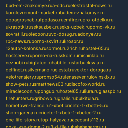
bud-em-znakomye.ru
a-cdc.ru
elektrostal-news.ru
korolevremont-market.ru
budem-znakomye.ru
oooagrosnab.ru
fpodaso.ru
emfire.ru
pro-otdelky.ru
ukrasotki.ru
seksuzbek.ru
seks-uzbek.ru
porno-vk.ru
sovratili.ru
olecoon.ru
vd-dosug.ru
adonyev.ru
rbc-news.ru
porno-skvirt.ru
krospr.ru
13autor-kolonka.ru
sormol.ru
2rich.ru
hostel-65.ru
hostserve.ru
porno-na-russkom.ru
mishinlab.ru
neznobi.ru
bigfatcc.ru
habble.ru
starbucksvia.ru
delfinet.ru
silvernano.ru
elestal.ru
vektor-doroga.ru
velotrenajery.ru
pronso54.ru
lenasever.ru
lovinskix.ru
show-pets.ru
smartnews03.ru
discofoxworld.ru
miraclecoon.ru
pongup.ru
hostel65.ru
liura.ru
glasspb.ru
firehunters.ru
gribowo.ru
gnalis.ru
bulkitula.ru
hometown-france.ru
1-xbeticricetc-1-xbetti-5.ru
shop-garena.ru
cricetc-1-xbetr-1-xbetcc-2.ru
one-life-story.ru
top-halyava.ru
accounts112.ru
poka-vse-doma-2.ru
3-d-file.ru
hahahaharms.ru