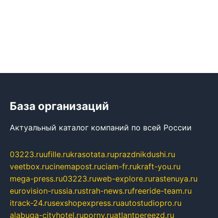
База организаций
Актуальный каталог компаний по всей России
03223.ru
ufille.ru
krasotata.ru
prazdnikdushi.ru
veetbox.ru
cinemapost.ru
ciam-fr.ru
kraft-you.ru
mega-press.ru
03223.ru
web-explore.ru
rastenuya.ru
eurovision-russia.ru
strah-news.ru
freeride-team.ru
itrack-24.ru
sexshopexpress.ru
autostudiopro.ru
alabuga-cityhotel.ru
pornv.ru
atlantpereezd.ru