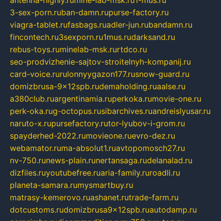
antenna-highly.ru
mine-lab-msk.ru
1-mus.ru
3-sex-porn.ru
ban-damn.ru
purse-factory.ru
viagra-tablet.ru
fasbags.ru
adler-jun.ru
bandamn.ru
fincontech.ru
3sexporn.ru
1mus.ru
darksand.ru
rebus-toys.ru
minelab-msk.ru
rtdco.ru
seo-prodvizhenie-sajtov-stroitelnyh-kompanij.ru
card-voice.ru
rulonnyygazon177.ru
snow-guard.ru
domizbrusa-9x12spb.ru
demaholding.ru
aalse.ru
a380club.ru
argentinamia.ru
perkoka.ru
movie-one.ru
perk-oka.ru
g-octopus.ru
sibarchives.ru
andreislyusar.ru
naruto-x.ru
pursefactory.ru
tor-lyubov-i-grom.ru
spayderhed-2022.ru
movieone.ru
evro-dez.ru
webamator.ru
ma-absolut1.ru
avtopomosch27.ru
nv-750.ru
news-plain.ru
nertansaga.ru
delanalad.ru
dizfiles.ru
youtubefree.ru
aria-family.ru
roadli.ru
planeta-samara.ru
mysmartbuy.ru
matrasy-kemerovo.ru
ashanet.ru
trade-farm.ru
dotcustoms.ru
domizbrusa9x12spb.ru
autodamp.ru